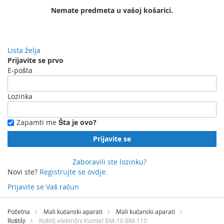
Nemate predmeta u vašoj košarici.
Lista želja
Prijavite se prvo
E-pošta
Lozinka
Zapamti me
Šta je ovo?
Prijavite se
Zaboravili ste lozinku?
Novi ste?
Registrujte se ovdje.
Prijavite se
Vaš račun
Preskočite
na
Početna
Mali kućanski aparati
Mali kućanski aparati
sadržaj
Roštilji
Roštilj električni Kumtel BM-10 BM-110