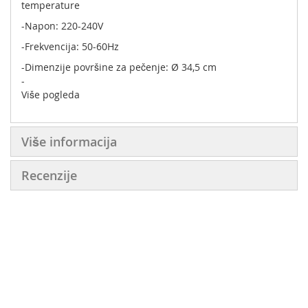
temperature
-Napon: 220-240V
-Frekvencija: 50-60Hz
-Dimenzije površine za pečenje: Ø 34,5 cm
-
Dimenzije sa stalkom : 45,5×45,5×75 cm
Više pogleda
Više informacija
Recenzije