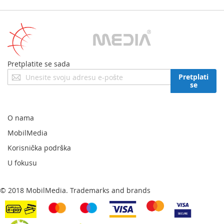
Pretplatite se sada
Prijavite
Pretplati
se
se
za
naš
newsletter:
O nama
MobilMedia
Korisnička podrška
U fokusu
© 2018 MobilMedia. Trademarks and brands