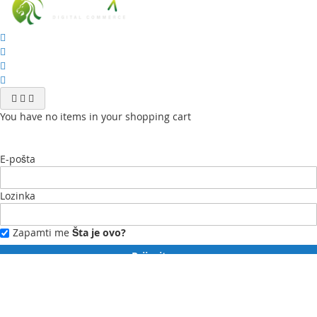
You have no items in your shopping cart
E-pošta
Lozinka
Zapamti me
Šta je ovo?
Prijavite se
Zaboravili ste lozinku?
Novi ste?
Registrujte se ovdje.