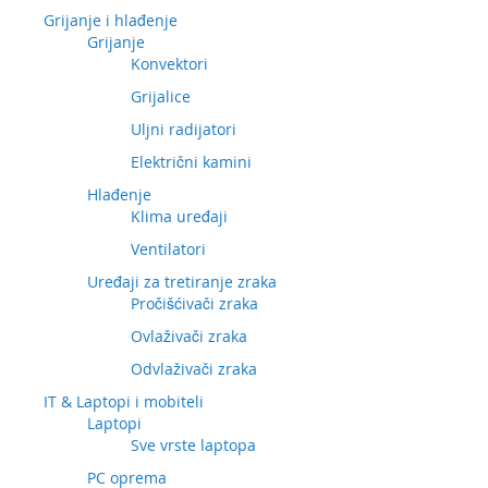
Grijanje i hlađenje
Grijanje
Konvektori
Grijalice
Uljni radijatori
Električni kamini
Hlađenje
Klima uređaji
Ventilatori
Uređaji za tretiranje zraka
Pročišćivači zraka
Ovlaživači zraka
Odvlaživači zraka
IT & Laptopi i mobiteli
Laptopi
Sve vrste laptopa
PC oprema