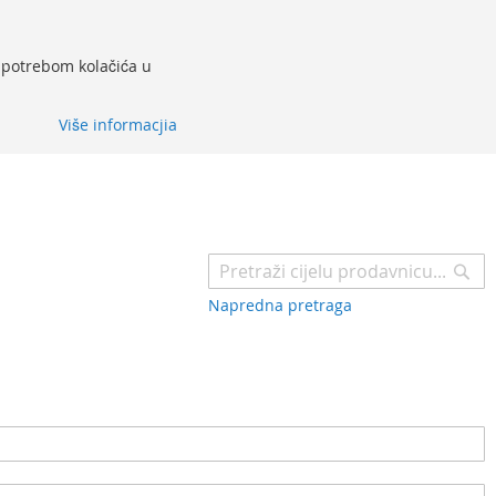
 upotrebom kolačića u
Više informacjia
Pr
Napredna pretraga