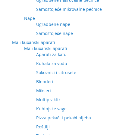
Ugradbene mikrovalne pećnice
Samostojeće mikrovalne pećnice
Nape
Ugradbene nape
Samostojeće nape
Mali kućanski aparati
Mali kućanski aparati
Aparati za kafu
Kuhala za vodu
Sokovnici i citrusete
Blenderi
Mikseri
Multipraktik
Kuhinjske vage
Pizza pekači i pekači hljeba
Roštilji