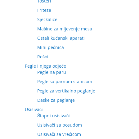
Tosteri
Friteze
Sjeckalice
Mašine za mljevenje mesa
Ostali kućanski aparati
Mini pećnica
Rešoi
Pegle i njega odjeće
Pegle na paru
Pegle sa parnom stanicom
Pegle za vertikalno peglanje
Daske za peglanje
Usisivači
Štapni usisivači
Usisivači sa posudom
Usisivači sa vrećicom