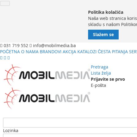
Politika kolačića
Naša web stranica koris
skladu s našom Politiko
Slažem se
031 719 552
info@mobilmedia.ba
POČETNA
O NAMA
BRANDOVI
AKCIJA
KATALOZI
ČESTA PITANJA
SER
Pretraga
Lista želja
Prijavite se prvo
E-pošta
Lozinka