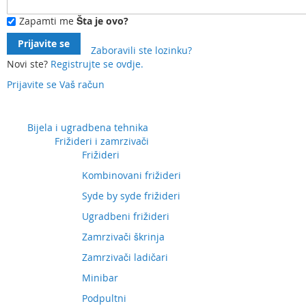
Zapamti me
Šta je ovo?
Prijavite se
Zaboravili ste lozinku?
Novi ste?
Registrujte se ovdje.
Prijavite se
Vaš račun
Preskočite
na
sadržaj
Bijela i ugradbena tehnika
Frižideri i zamrzivači
Frižideri
Kombinovani frižideri
Syde by syde frižideri
Ugradbeni frižideri
Zamrzivači škrinja
Zamrzivači ladičari
Minibar
Podpultni