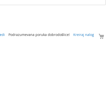
V
edi
Podrazumevana poruka dobrodošlice!
Kreiraj nalog