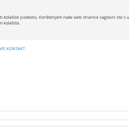
ti kolačiće (cookies). Korištenjem naše web stranice saglasni ste s
m kolačića.
VIS
KONTAKT