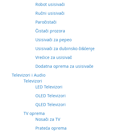
Robot usisivači
Ručni usisivači
Paročistači
Čistači prozora
Usisivači za pepeo
Usisivači za dubinsko čišćenje
Vrećice za usisivač
Dodatna oprema za usisivače
Televizori i Audio
Televizori
LED Televizori
OLED Televizori
QLED Televizori
TV oprema
Nosači za TV
Prateća oprema