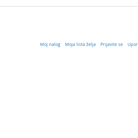
Moj nalog
Moja lista želja
Prijavite se
Upor