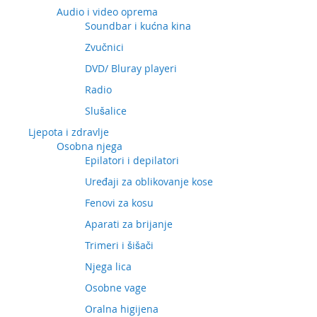
Audio i video oprema
Soundbar i kućna kina
Zvučnici
DVD/ Bluray playeri
Radio
Slušalice
Ljepota i zdravlje
Osobna njega
Epilatori i depilatori
Uređaji za oblikovanje kose
Fenovi za kosu
Aparati za brijanje
Trimeri i šišači
Njega lica
Osobne vage
Oralna higijena