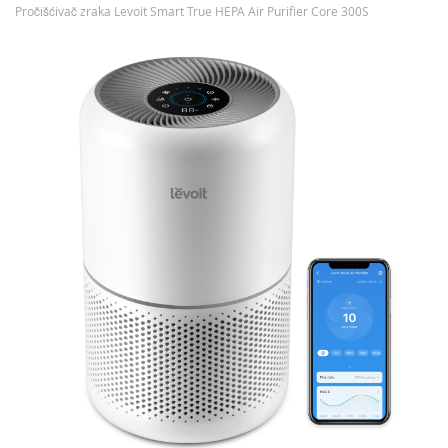
Pročišćivač zraka Levoit Smart True HEPA Air Purifier Core 300S
Preskočite
na
kraj
galerije
slika