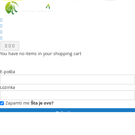
You have no items in your shopping cart
E-pošta
Lozinka
Zapamti me
Šta je ovo?
Prijavite se
Zaboravili ste lozinku?
Novi ste?
Registrujte se ovdje.