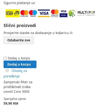
Sigurno plaćanje uz
Slični proizvodi
Provjerite stavke za dodavanje u košaricu ili
Odaberite sve
Dodaj u korpu
Dodaj u korpu
Dodaj
Dodaj za
na
poređenje
listu
Zamjenski filter za
želja
pročišćivač zraka
Levoit Core 300S
Specijalna cijena
59,90 KM