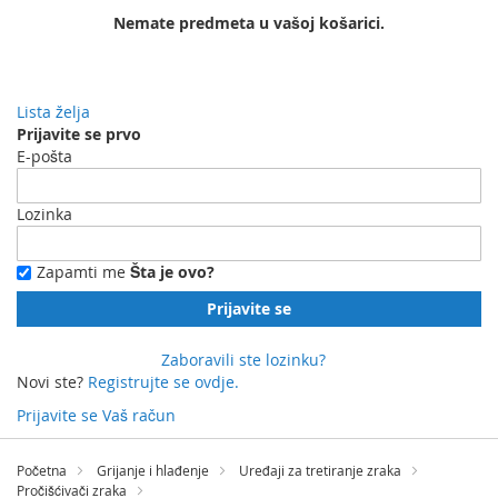
Nemate predmeta u vašoj košarici.
Lista želja
Prijavite se prvo
E-pošta
Lozinka
Zapamti me
Šta je ovo?
Prijavite se
Zaboravili ste lozinku?
Novi ste?
Registrujte se ovdje.
Prijavite se
Vaš račun
Preskočite
na
Početna
Grijanje i hlađenje
Uređaji za tretiranje zraka
sadržaj
Pročišćivači zraka