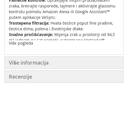
Pametne kontrole:
Upravljajte svojim pročišćivačem
zraka, kreirajte rasporede, tajmere i aktivirajte glasovnu
kontrolu pomoću Amazon Alexa ili Google Assistant™
putem aplikacije VeSync.
Trostepena filtracija:
Hvata čestice poput fine prašine,
čestica dima, polena i životinjske dlake.
Snažno pročišćavanje:
Mijenja zrak u prostoriji od 94,5
m² jednom na sat pomoću patentirane VortexAir™
Više pogleda
tehnologije.
Ultra tih:
Patentirana QuietKEAP™ tehnologija smanjuje
nivo buke na samo 22 dB.
Više informacija
-CADR: 240 m³/h
-Pokriva do: 50㎡
Recenzije
-Nivo buke: 26-50dB
-Povezivost aplikacijom: DA
-Dimenzija:22 × 22 × 36 cm
-Težina: 2.7kg