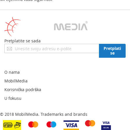
Pretplatite se sada
Prijavite
Pretplati
se
se
za
naš
newsletter:
O nama
MobilMedia
Korisnička podrška
U fokusu
© 2018 MobilMedia. Trademarks and brands