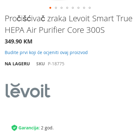
Preskočite
Pročišćivač zraka Levoit Smart True
na
HEPA Air Purifier Core 300S
početak
galerije
slika
349.90 KM
Budite prvi koji će ocjeniti ovaj proizvod
NA LAGERU
SKU
P-18775
Garancija:
2 god.