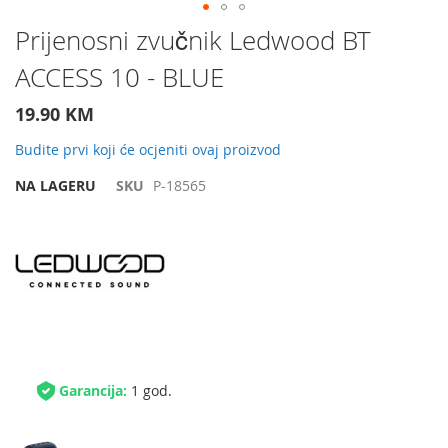
Preskočite
Prijenosni zvučnik Ledwood BT
na
ACCESS 10 - BLUE
početak
galerije
slika
19.90 KM
Budite prvi koji će ocjeniti ovaj proizvod
NA LAGERU
SKU
P-18565
Garancija:
1 god.