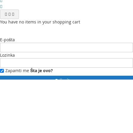
You have no items in your shopping cart
E-pošta
Lozinka
Zapamti me
Šta je ovo?
Prijavite se
Zaboravili ste lozinku?
Novi ste?
Registrujte se ovdje.
Moj profil
Moja lista želja
Moje narudžbe
Kontaktirajte nas
English