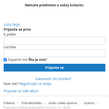
Nemate predmeta u vašoj košarici.
Lista želja
Prijavite se prvo
E-pošta
Lozinka
Zapamti me
Šta je ovo?
Prijavite se
Zaboravili ste lozinku?
Novi ste?
Registrujte se ovdje.
Prijavite se
Vaš račun
Preskočite
na
Početna
TV/Audio/Video
Audio i video oprema
Zvučnici
sadržaj
Prijenosni zvučnik Ledwood BT ACCESS 10 - BLUE