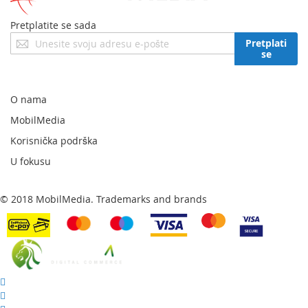
Pretplatite se sada
Prijavite
Pretplati
se
se
za
naš
newsletter:
O nama
MobilMedia
Korisnička podrška
U fokusu
© 2018 MobilMedia. Trademarks and brands