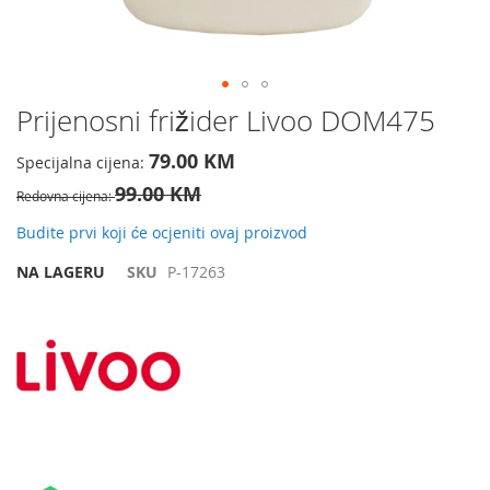
Preskočite
Prijenosni frižider Livoo DOM475
na
početak
79.00 KM
Specijalna cijena
galerije
99.00 KM
slika
Redovna cijena
Budite prvi koji će ocjeniti ovaj proizvod
NA LAGERU
SKU
P-17263