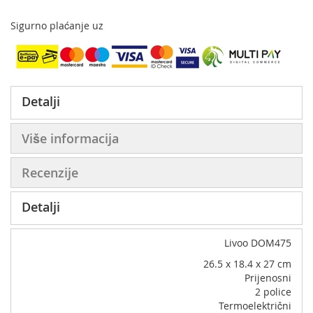
Sigurno plaćanje uz
Detalji
Više informacija
Recenzije
Detalji
Livoo DOM475
‎26.5 x 18.4 x 27 cm
Prijenosni
2 police
Termoelektrični