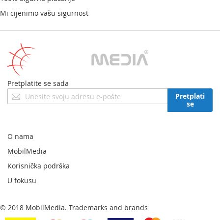
Mi cijenimo vašu sigurnost
Pretplatite se sada
Prijavite
Pretplati
se
se
za
naš
newsletter:
O nama
MobilMedia
Korisnička podrška
U fokusu
© 2018 MobilMedia. Trademarks and brands