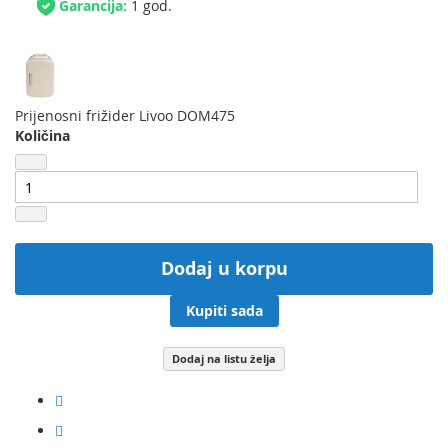
Garancija:
1 god.
Prijenosni frižider Livoo DOM475
Količina
Dodaj u korpu
Kupiti sada
Dodaj na listu želja