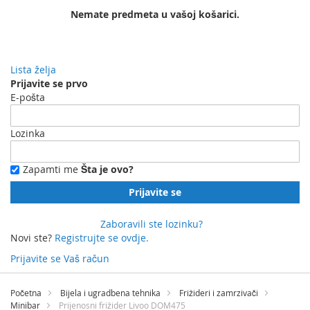
Nemate predmeta u vašoj košarici.
Lista želja
Prijavite se prvo
E-pošta
Lozinka
Zapamti me
Šta je ovo?
Prijavite se
Zaboravili ste lozinku?
Novi ste?
Registrujte se ovdje.
Prijavite se
Vaš račun
Preskočite
na
Početna
Bijela i ugradbena tehnika
Frižideri i zamrzivači
sadržaj
Minibar
Prijenosni frižider Livoo DOM475