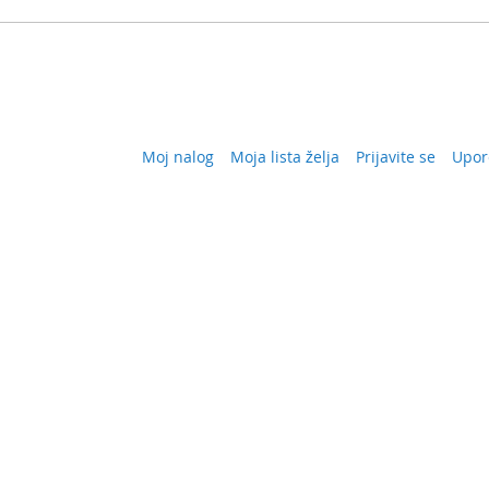
Moj nalog
Moja lista želja
Prijavite se
Upor