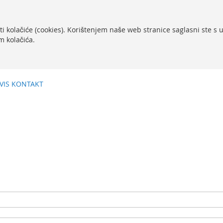
ti kolačiće (cookies). Korištenjem naše web stranice saglasni ste s
m kolačića.
VIS
KONTAKT