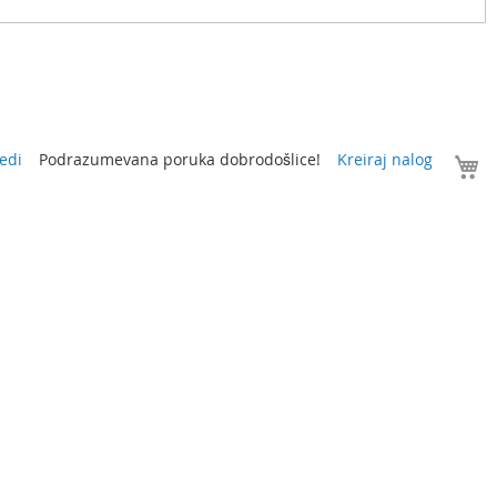
V
edi
Podrazumevana poruka dobrodošlice!
Kreiraj nalog