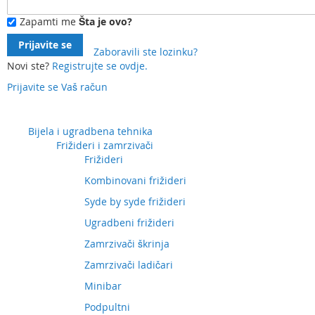
Zapamti me
Šta je ovo?
Prijavite se
Zaboravili ste lozinku?
Novi ste?
Registrujte se ovdje.
Prijavite se
Vaš račun
Preskočite
na
sadržaj
Bijela i ugradbena tehnika
Frižideri i zamrzivači
Frižideri
Kombinovani frižideri
Syde by syde frižideri
Ugradbeni frižideri
Zamrzivači škrinja
Zamrzivači ladičari
Minibar
Podpultni