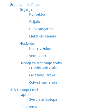
Grijanje i hlađenje
Grijanje
Konvektori
Grijalice
Uljni radijatori
Električni kamini
Hlađenje
Klima uređaji
Ventilatori
Uređaji za tretiranje zraka
Pročišćivači zraka
Ovlaživači zraka
Odvlaživači zraka
IT & Laptopi i mobiteli
Laptopi
Sve vrste laptopa
PC oprema