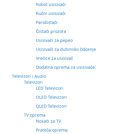
Robot usisivači
Ručni usisivači
Paročistači
Čistači prozora
Usisivači za pepeo
Usisivači za dubinsko čišćenje
Vrećice za usisivač
Dodatna oprema za usisivače
Televizori i Audio
Televizori
LED Televizori
OLED Televizori
QLED Televizori
TV oprema
Nosači za TV
Prateća oprema