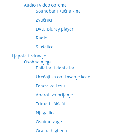
Audio i video oprema
Soundbar i kućna kina
Zvučnici
DVD/ Bluray playeri
Radio
Slušalice
Ljepota i zdravlje
Osobna njega
Epilatori i depilatori
Uređaji za oblikovanje kose
Fenovi za kosu
Aparati za brijanje
Trimeri i šišači
Njega lica
Osobne vage
Oralna higijena