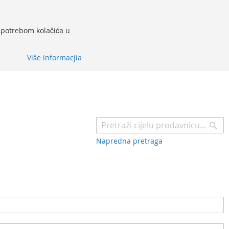
 upotrebom kolačića u
Više informacjia
Pr
Napredna pretraga