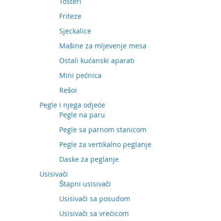
Tosteri
Friteze
Sjeckalice
Mašine za mljevenje mesa
Ostali kućanski aparati
Mini pećnica
Rešoi
Pegle i njega odjeće
Pegle na paru
Pegle sa parnom stanicom
Pegle za vertikalno peglanje
Daske za peglanje
Usisivači
Štapni usisivači
Usisivači sa posudom
Usisivači sa vrećicom