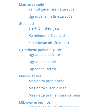
Mašine za suđe
Samostojeće mašine za suđe
Ugradbene mašine za suđe
Štednjaci
Električni štednjaci
Kombinovani štednjaci
Staklokeramički štednjaci
Ugradbene pećnice i ploče
Ugradbene pećnice
Ugradbene ploče
Ugradbeni setovi
Mašine za veš
Mašine za pranje veša
Mašine za sušenje veša
Mašine za pranje i sušenje veša
Mikrovalne pećnice