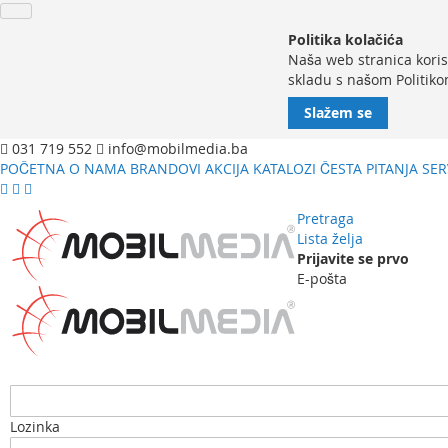
Politika kolačića
Naša web stranica koris
skladu s našom Politiko
Slažem se
031 719 552
info@mobilmedia.ba
POČETNA
O NAMA
BRANDOVI
AKCIJA
KATALOZI
ČESTA PITANJA
SER
Pretraga
Lista želja
Prijavite se prvo
E-pošta
Lozinka