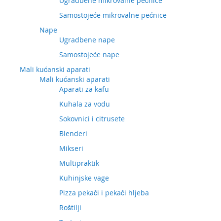
Ugradbene mikrovalne pećnice
Samostojeće mikrovalne pećnice
Nape
Ugradbene nape
Samostojeće nape
Mali kućanski aparati
Mali kućanski aparati
Aparati za kafu
Kuhala za vodu
Sokovnici i citrusete
Blenderi
Mikseri
Multipraktik
Kuhinjske vage
Pizza pekači i pekači hljeba
Roštilji