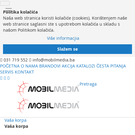
Politika kolačića
Naša web stranica koristi kolačiće (cookies). Korištenjem naše
web stranice saglasni ste s upotrebom kolačića u skladu s
našom Politikom kolačića.
Više informacjia
Slažem se
031 719 552
info@mobilmedia.ba
POČETNA
O NAMA
BRANDOVI
AKCIJA
KATALOZI
ČESTA PITANJA
SERVIS
KONTAKT
Pretraga
Vaša korpa
Vaša korpa