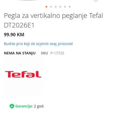
Preskočite
Pegla za vertikalno peglanje Tefal
na
DT2026E1
početak
galerije
slika
99.90 KM
Budite prvi koji će ocjeniti ovaj proizvod
NEMA NA STANJU
SKU
P-17725
Garancija:
2 god.