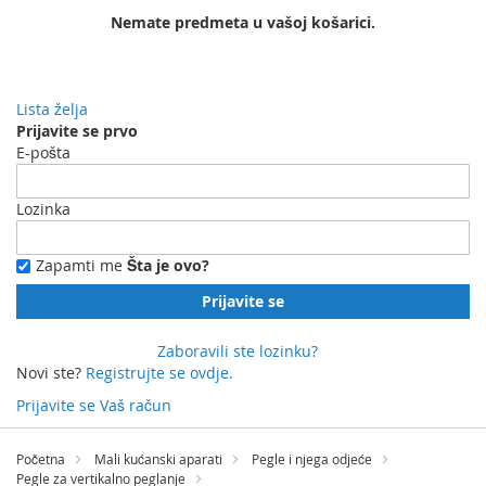
Nemate predmeta u vašoj košarici.
Lista želja
Prijavite se prvo
E-pošta
Lozinka
Zapamti me
Šta je ovo?
Prijavite se
Zaboravili ste lozinku?
Novi ste?
Registrujte se ovdje.
Prijavite se
Vaš račun
Preskočite
na
Početna
Mali kućanski aparati
Pegle i njega odjeće
sadržaj
Pegle za vertikalno peglanje