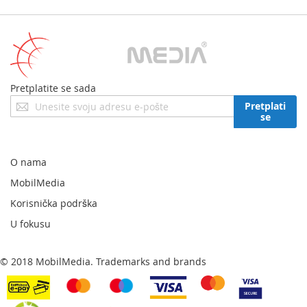
Pretplatite se sada
Prijavite
Pretplati
se
se
za
naš
newsletter:
O nama
MobilMedia
Korisnička podrška
U fokusu
© 2018 MobilMedia. Trademarks and brands