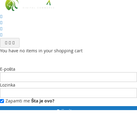
You have no items in your shopping cart
E-pošta
Lozinka
Zapamti me
Šta je ovo?
Prijavite se
Zaboravili ste lozinku?
Novi ste?
Registrujte se ovdje.