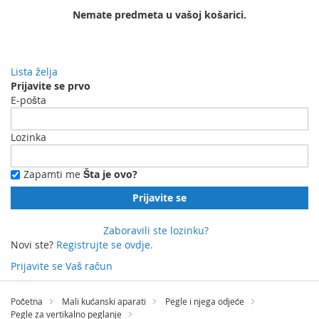
Nemate predmeta u vašoj košarici.
Lista želja
Prijavite se prvo
E-pošta
Lozinka
Zapamti me
Šta je ovo?
Prijavite se
Zaboravili ste lozinku?
Novi ste?
Registrujte se ovdje.
Prijavite se
Vaš račun
Preskočite
na
Početna
Mali kućanski aparati
Pegle i njega odjeće
sadržaj
Pegle za vertikalno peglanje