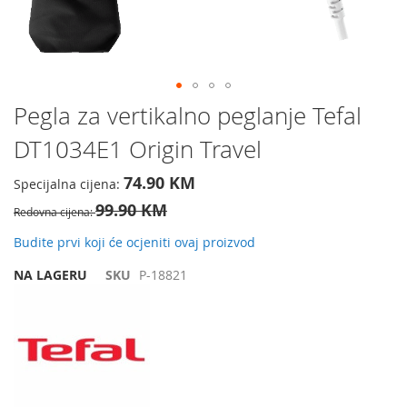
Preskočite
Pegla za vertikalno peglanje Tefal
na
DT1034E1 Origin Travel
početak
galerije
slika
74.90 KM
Specijalna cijena
99.90 KM
Redovna cijena
Budite prvi koji će ocjeniti ovaj proizvod
NA LAGERU
SKU
P-18821