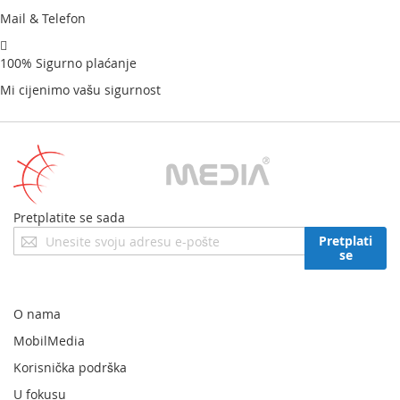
Mail & Telefon
100% Sigurno plaćanje
Mi cijenimo vašu sigurnost
Pretplatite se sada
Prijavite
Pretplati
se
se
za
naš
newsletter:
O nama
MobilMedia
Korisnička podrška
U fokusu