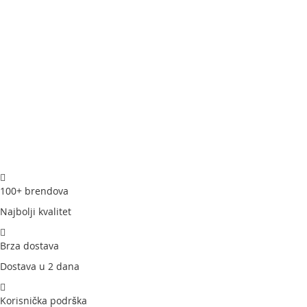
• Dodatna oprema: četka za deblje tkanine, putna torbica
• Upotreba: vertikalno peglanje i osvježavanje odjeće
• Boja: obično bijela / eukaliptus bijela
Tefal Origin Travel Handheld Steamer DT1034E1 je
praktičan i prijenosni parni uređaj posebno prilagođen
za putovanja i svakodnevno osvježavanje odjeće bez
potrebe za klasičnom peglom. Sa brzim zagrijavanjem,
pouzdanim ispuštanjem pare i kompaktno sklopivim
dizajnom, odličan je izbor ako želiš ukloniti nabore i
osvježiti tkanine brzo i efikasno, bilo kod kuće ili na putu.
100+ brendova
Najbolji kvalitet
Brza dostava
Dostava u 2 dana
Korisnička podrška