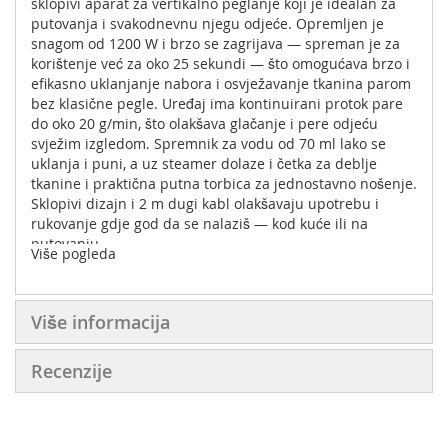
sklopivi aparat za vertikalno peglanje koji je idealan za
putovanja i svakodnevnu njegu odjeće. Opremljen je
snagom od 1200 W i brzo se zagrijava — spreman je za
korištenje već za oko 25 sekundi — što omogućava brzo i
efikasno uklanjanje nabora i osvježavanje tkanina parom
bez klasične pegle. Uređaj ima kontinuirani protok pare
do oko 20 g/min, što olakšava glačanje i pere odjeću
svježim izgledom. Spremnik za vodu od 70 ml lako se
uklanja i puni, a uz steamer dolaze i četka za deblje
tkanine i praktična putna torbica za jednostavno nošenje.
Sklopivi dizajn i 2 m dugi kabl olakšavaju upotrebu i
rukovanje gdje god da se nalaziš — kod kuće ili na
putovanju.
Više pogleda
• Tip: ručni aparat za vertikalno peglanje / handheld
steamer
• Model: DT1034E1
Više informacija
• Snaga: 1200 W
• Vrijeme zagrijavanja: ~25 sekundi
Recenzije
• Ispust pare: do ~20 g/min
• Kapacitet spremnika: 70 ml
• Dužina kabla: ~2 m
• Dizajn: ultrakompaktan i sklopiv