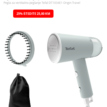
Pegla za vertikalno peglanje Tefal DT1034E1 Origin Travel
Preskočite
25% ŠTEDITE 25,00 KM
na
kraj
galerije
slika