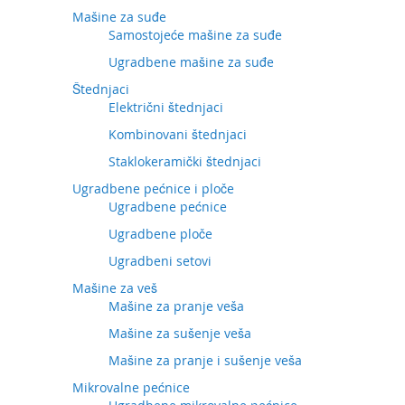
Mašine za suđe
Samostojeće mašine za suđe
Ugradbene mašine za suđe
Štednjaci
Električni štednjaci
Kombinovani štednjaci
Staklokeramički štednjaci
Ugradbene pećnice i ploče
Ugradbene pećnice
Ugradbene ploče
Ugradbeni setovi
Mašine za veš
Mašine za pranje veša
Mašine za sušenje veša
Mašine za pranje i sušenje veša
Mikrovalne pećnice