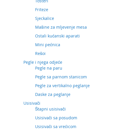
Tosteri
Friteze
Sjeckalice
Mašine za mljevenje mesa
Ostali kućanski aparati
Mini pećnica
Rešoi
Pegle i njega odjeće
Pegle na paru
Pegle sa parnom stanicom
Pegle za vertikalno peglanje
Daske za peglanje
Usisivači
Štapni usisivači
Usisivači sa posudom
Usisivači sa vrećicom