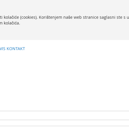
ti kolačiće (cookies). Korištenjem naše web stranice saglasni ste s
m kolačića.
VIS
KONTAKT