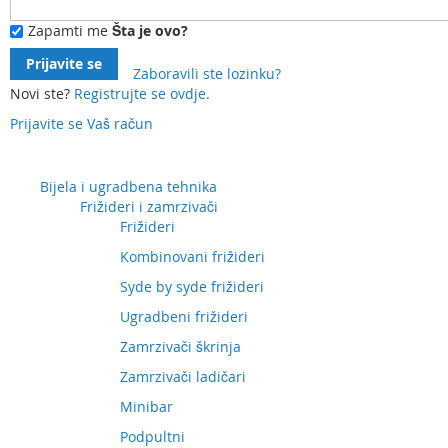
Zapamti me
Šta je ovo?
Prijavite se
Zaboravili ste lozinku?
Novi ste?
Registrujte se ovdje.
Prijavite se
Vaš račun
Preskočite
na
sadržaj
Bijela i ugradbena tehnika
Frižideri i zamrzivači
Frižideri
Kombinovani frižideri
Syde by syde frižideri
Ugradbeni frižideri
Zamrzivači škrinja
Zamrzivači ladičari
Minibar
Podpultni