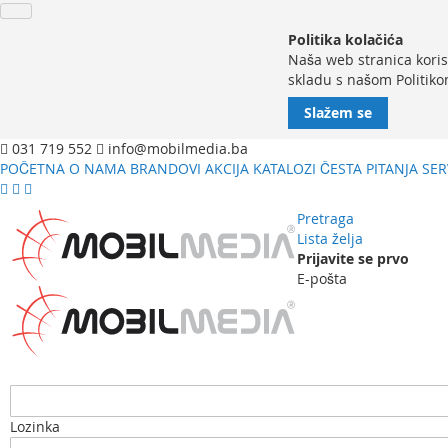
Politika kolačića
Naša web stranica koris
skladu s našom Politiko
Slažem se
031 719 552
info@mobilmedia.ba
POČETNA
O NAMA
BRANDOVI
AKCIJA
KATALOZI
ČESTA PITANJA
SER
Pretraga
Lista želja
Prijavite se prvo
E-pošta
Lozinka