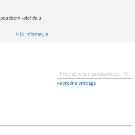
 upotrebom kolačića u
Više informacjia
Pr
Napredna pretraga