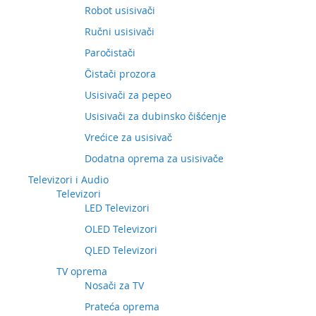
Robot usisivači
Ručni usisivači
Paročistači
Čistači prozora
Usisivači za pepeo
Usisivači za dubinsko čišćenje
Vrećice za usisivač
Dodatna oprema za usisivače
Televizori i Audio
Televizori
LED Televizori
OLED Televizori
QLED Televizori
TV oprema
Nosači za TV
Prateća oprema