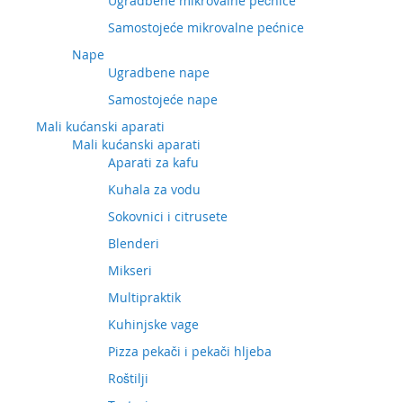
Ugradbene mikrovalne pećnice
Samostojeće mikrovalne pećnice
Nape
Ugradbene nape
Samostojeće nape
Mali kućanski aparati
Mali kućanski aparati
Aparati za kafu
Kuhala za vodu
Sokovnici i citrusete
Blenderi
Mikseri
Multipraktik
Kuhinjske vage
Pizza pekači i pekači hljeba
Roštilji