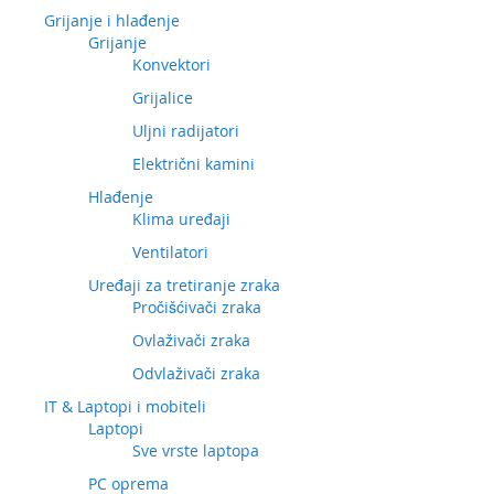
Grijanje i hlađenje
Grijanje
Konvektori
Grijalice
Uljni radijatori
Električni kamini
Hlađenje
Klima uređaji
Ventilatori
Uređaji za tretiranje zraka
Pročišćivači zraka
Ovlaživači zraka
Odvlaživači zraka
IT & Laptopi i mobiteli
Laptopi
Sve vrste laptopa
PC oprema