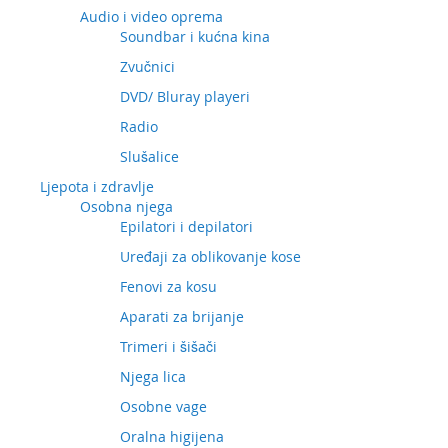
Audio i video oprema
Soundbar i kućna kina
Zvučnici
DVD/ Bluray playeri
Radio
Slušalice
Ljepota i zdravlje
Osobna njega
Epilatori i depilatori
Uređaji za oblikovanje kose
Fenovi za kosu
Aparati za brijanje
Trimeri i šišači
Njega lica
Osobne vage
Oralna higijena