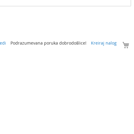
V
edi
Podrazumevana poruka dobrodošlice!
Kreiraj nalog