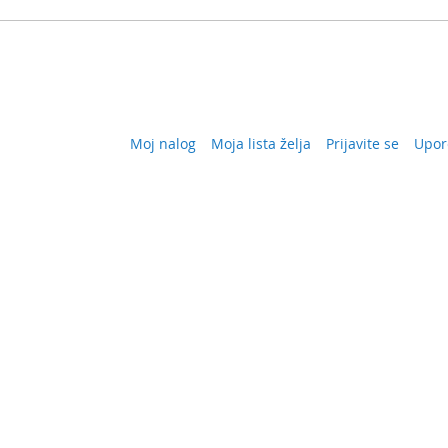
Moj nalog
Moja lista želja
Prijavite se
Upor