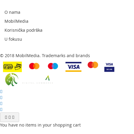
naš
newsletter:
O nama
MobilMedia
Korisnička podrška
U fokusu
© 2018 MobilMedia. Trademarks and brands
You have no items in your shopping cart