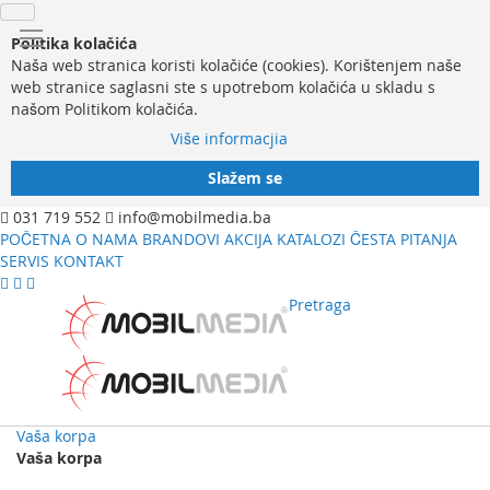
Politika kolačića
Naša web stranica koristi kolačiće (cookies). Korištenjem naše
web stranice saglasni ste s upotrebom kolačića u skladu s
našom Politikom kolačića.
Više informacjia
Slažem se
031 719 552
info@mobilmedia.ba
POČETNA
O NAMA
BRANDOVI
AKCIJA
KATALOZI
ČESTA PITANJA
SERVIS
KONTAKT
Pretraga
Vaša korpa
Vaša korpa