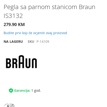
Preskočite
Pegla sa parnom stanicom Braun
na
IS3132
početak
galerije
slika
279.90 KM
Budite prvi koji će ocjeniti ovaj proizvod
NA LAGERU
SKU
P-14109
Garancija:
1 god.