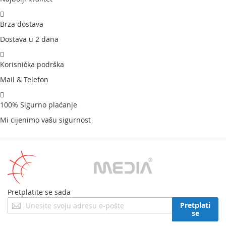
Brza dostava
Dostava u 2 dana
Korisnička podrška
Mail & Telefon
100% Sigurno plaćanje
Mi cijenimo vašu sigurnost
Pretplatite se sada
Prijavite
Pretplati
se
se
za