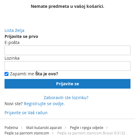
Nemate predmeta u vašoj košarici.
Lista želja
Prijavite se prvo
E-pošta
Lozinka
Zapamti me
Šta je ovo?
Prijavite se
Zaboravili ste lozinku?
Novi ste?
Registrujte se ovdje.
Prijavite se
Vaš račun
Preskočite
na
Početna
Mali kućanski aparati
Pegle i njega odjeće
sadržaj
Pegle sa parnom stanicom
Pegla sa parnom stanicom Braun IS3132