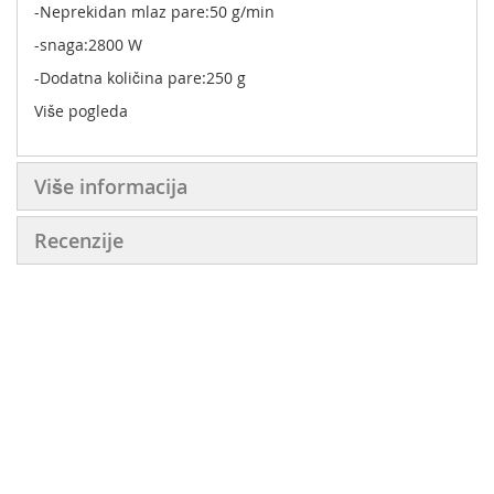
-Neprekidan mlaz pare:50 g/min
-snaga:2800 W
-Dodatna količina pare:250 g
Više pogleda
Više informacija
Recenzije