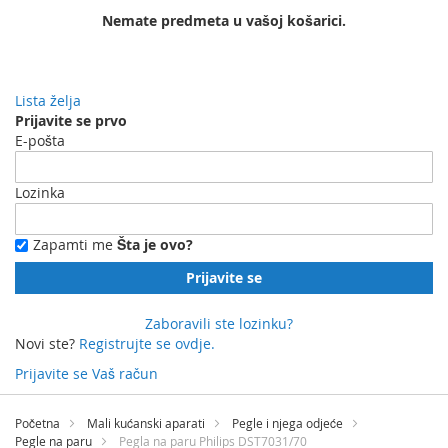
Nemate predmeta u vašoj košarici.
Lista želja
Prijavite se prvo
E-pošta
Lozinka
Zapamti me
Šta je ovo?
Prijavite se
Zaboravili ste lozinku?
Novi ste?
Registrujte se ovdje.
Prijavite se
Vaš račun
Preskočite
na
Početna
Mali kućanski aparati
Pegle i njega odjeće
sadržaj
Pegle na paru
Pegla na paru Philips DST7031/70