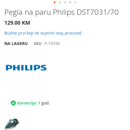
Preskočite
Pegla na paru Philips DST7031/70
na
početak
129.00 KM
galerije
slika
Budite prvi koji će ocjeniti ovaj proizvod
NA LAGERU
SKU
P-18590
Garancija:
1 god.