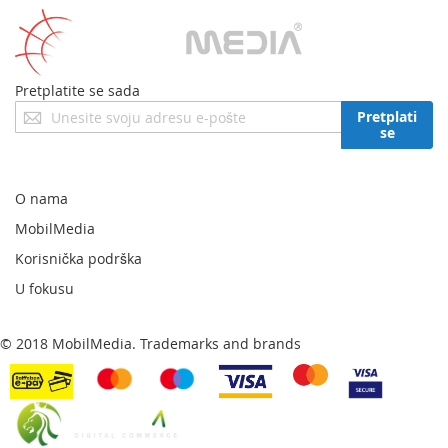
Pretplatite se sada
Prijavite
Pretplati
se
se
za
naš
newsletter:
O nama
MobilMedia
Korisnička podrška
U fokusu
© 2018 MobilMedia. Trademarks and brands