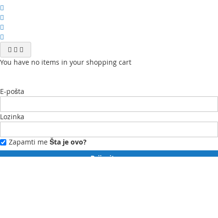
You have no items in your shopping cart
E-pošta
Lozinka
Zapamti me
Šta je ovo?
Prijavite se
Zaboravili ste lozinku?
Novi ste?
Registrujte se ovdje.
Moj profil
Moja lista želja