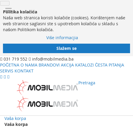
Politika kolačića
Naša web stranica koristi kolačiće (cookies). Korištenjem naše
web stranice saglasni ste s upotrebom kolačića u skladu s
našom Politikom kolačića.
Više informacjia
Slažem se
031 719 552
info@mobilmedia.ba
POČETNA
O NAMA
BRANDOVI
AKCIJA
KATALOZI
ČESTA PITANJA
SERVIS
KONTAKT
Pretraga
Vaša korpa
Vaša korpa