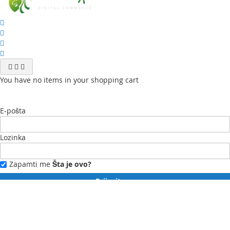
You have no items in your shopping cart
E-pošta
Lozinka
Zapamti me
Šta je ovo?
Prijavite se
Zaboravili ste lozinku?
Novi ste?
Registrujte se ovdje.