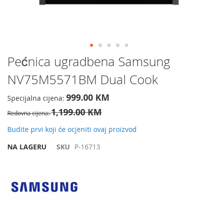
Preskočite
Pećnica ugradbena Samsung
na
NV75M5571BM Dual Cook
početak
galerije
slika
999.00 KM
Specijalna cijena
1,199.00 KM
Redovna cijena
Budite prvi koji će ocjeniti ovaj proizvod
NA LAGERU
SKU
P-16713