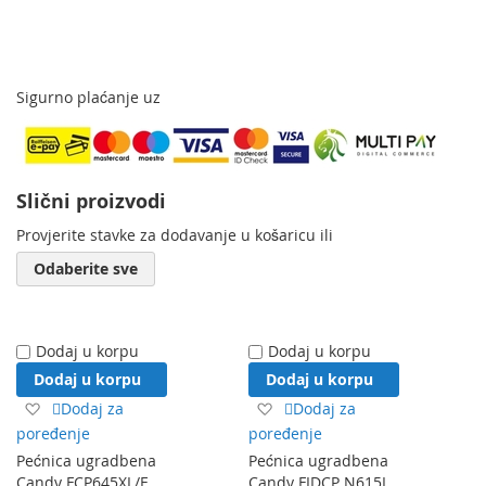
Sigurno plaćanje uz
Slični proizvodi
Provjerite stavke za dodavanje u košaricu ili
Odaberite sve
Dodaj u korpu
Dodaj u korpu
Dodaj u korpu
Dodaj u korpu
Dodaj
Dodaj
Dodaj za
Dodaj za
na
na
poređenje
poređenje
listu
listu
Pećnica ugradbena
Pećnica ugradbena
želja
želja
Candy FCP645XL/E
Candy FIDCP N615L