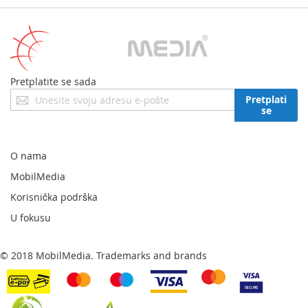
Pretplatite se sada
Prijavite
Pretplati
se
se
za
naš
newsletter:
O nama
MobilMedia
Korisnička podrška
U fokusu
© 2018 MobilMedia. Trademarks and brands