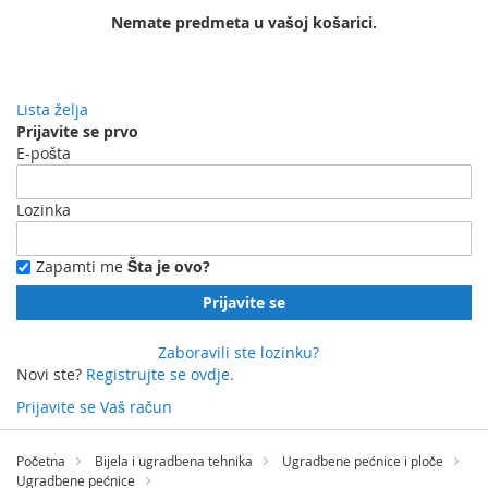
Nemate predmeta u vašoj košarici.
Lista želja
Prijavite se prvo
E-pošta
Lozinka
Zapamti me
Šta je ovo?
Prijavite se
Zaboravili ste lozinku?
Novi ste?
Registrujte se ovdje.
Prijavite se
Vaš račun
Preskočite
na
Početna
Bijela i ugradbena tehnika
Ugradbene pećnice i ploče
sadržaj
Ugradbene pećnice