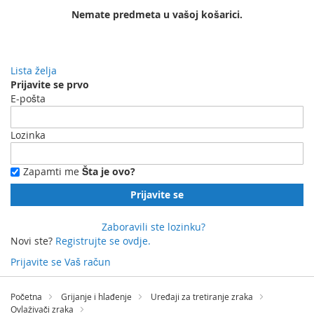
Nemate predmeta u vašoj košarici.
Lista želja
Prijavite se prvo
E-pošta
Lozinka
Zapamti me
Šta je ovo?
Prijavite se
Zaboravili ste lozinku?
Novi ste?
Registrujte se ovdje.
Prijavite se
Vaš račun
Preskočite
na
Početna
Grijanje i hlađenje
Uređaji za tretiranje zraka
sadržaj
Ovlaživači zraka