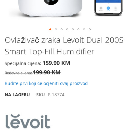
Preskočite
Ovlaživač zraka Levoit Dual 200S
na
Smart Top-Fill Humidifier
početak
galerije
slika
159.90 KM
Specijalna cijena
199.90 KM
Redovna cijena
Budite prvi koji će ocjeniti ovaj proizvod
NA LAGERU
SKU
P-18774