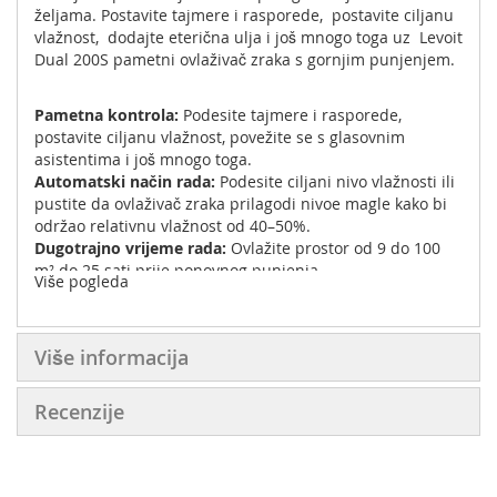
željama. Postavite tajmere i rasporede, postavite ciljanu
vlažnost, dodajte eterična ulja i još mnogo toga uz Levoit
Dual 200S pametni ovlaživač zraka s gornjim punjenjem.
Pametna kontrola:
Podesite tajmere i rasporede,
postavite ciljanu vlažnost, povežite se s glasovnim
asistentima i još mnogo toga.
Automatski način rada:
Podesite ciljani nivo vlažnosti ili
pustite da ovlaživač zraka prilagodi nivoe magle kako bi
održao relativnu vlažnost od 40–50%.
Dugotrajno vrijeme rada:
Ovlažite prostor od 9 do 100
m² do 25 sati prije ponovnog punjenja.
Više pogleda
Aromaterapija:
Dodajte eterična ulja direktno u donju
komoru za umirujući miris.
Dizajn bez prosipanja:
Napunite rezervoar s gornjim
Više informacija
punjenjem bez potrebe za okretanjem bilo čega.
-Kapacitet rezervoara: 3L
Recenzije
-Max količina pare: 220 ml/h
-Za prostorije:10–27 m²
-Snaga: 24W