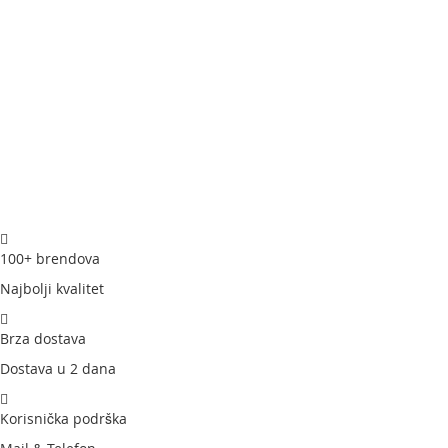
-Trajanje rezervoara: do 25h na minimalnoj snazi
-Razina buke: ＜28dB
-Dimenzije: 18 × 18 × 30 cm
-Težina: 1,4kg
-Sadržaj kutije:
1 × Pametni ovlaživač zraka s gornjim punjenjem
1 × Četka za čišćenje
2 × Spužve za filter vode (1 unaprijed instalirana)
1 × Korisnički priručnik
1 × Kratki vodič za početak
100+ brendova
Najbolji kvalitet
Brza dostava
Dostava u 2 dana
Korisnička podrška