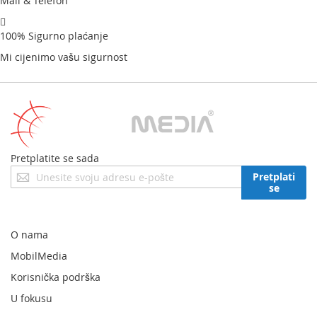
Mail & Telefon
100% Sigurno plaćanje
Mi cijenimo vašu sigurnost
Pretplatite se sada
Prijavite
Pretplati
se
se
za
naš
newsletter:
O nama
MobilMedia
Korisnička podrška
U fokusu