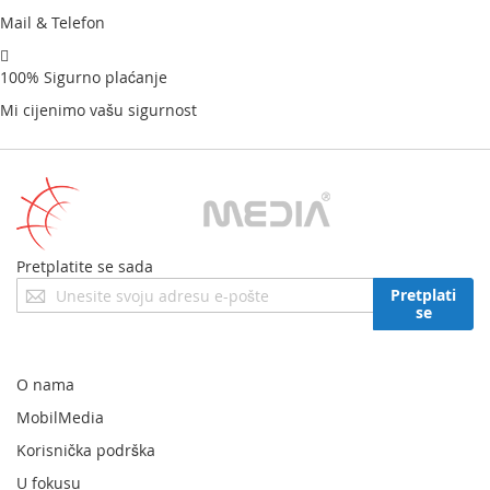
1 x Korisnički priručnik
Mail & Telefon
100% Sigurno plaćanje
Mi cijenimo vašu sigurnost
Pretplatite se sada
Prijavite
Pretplati
se
se
za
naš
newsletter:
O nama
MobilMedia
Korisnička podrška
U fokusu