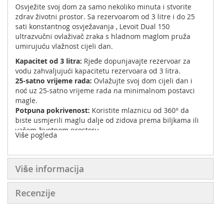
Osvježite svoj dom za samo nekoliko minuta i stvorite
zdrav životni prostor. Sa rezervoarom od 3 litre i do 25
sati konstantnog osvježavanja , Levoit Dual 150
ultrazvučni ovlaživač zraka s hladnom maglom pruža
umirujuću vlažnost cijeli dan.
Kapacitet od 3 litra:
Rjeđe dopunjavajte rezervoar za
vodu zahvaljujući kapacitetu rezervoara od 3 litra.
25-satno vrijeme rada:
Ovlažujte svoj dom cijeli dan i
noć uz 25-satno vrijeme rada na minimalnom postavci
magle.
Potpuna pokrivenost:
Koristite mlaznicu od 360° da
biste usmjerili maglu dalje od zidova prema biljkama ili
vašem životnom prostoru.
Više pogleda
Dizajn s gornjim punjenjem:
Ovlaživač zraka se lako čisti
i puni zahvaljujući širokom spremniku za vodu i
praktičnom dizajnu s gornjim punjenjem.
Više informacija
Automatsko zaustavljanje:
Kada nestane vode, ovlaživač
zraka će automatski prestati s raspršivanjem i upalit će
se indikatorska lampica za ponovno punjenje.
Recenzije
Precizna kontrola:
Okrenite kontrolno dugme da biste
odabrali odgovarajući nivo magle za prostoriju.
Spavaj čvrsto:
Nizak nivo buke