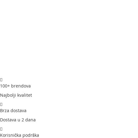
-Uživajte u nesmetanom odmoru uz zvuk manji od 28 dB.
-Trostepena filtracija
-Zadržava čestice poput prašine, čestica dima, polena i
životinjske dlake
-Kapacitet rezervoara: 3L
-Max količina pare: 220 ml/h
-Za prostorije:10–27 m²
-Snaga: 25W
-Trajanje rezervoara: do 25h na minimalnoj snazi
100+ brendova
-Razina buke: ＜28dB
Najbolji kvalitet
-Dimenzije: 18.3 x 20.6 x 29.4 cm
-Težina: 1,38kg
Brza dostava
-Sadržaj kutije:
Dostava u 2 dana
1 x Ultrazvučni ovlaživač zraka s hladnom maglom
2 x Spužva za filtriranje vode (1 unaprijed instalirana)
1 x Četka za čišćenje
Korisnička podrška