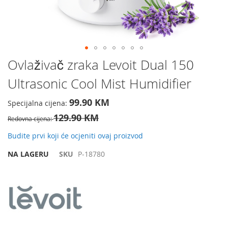
Preskočite
Ovlaživač zraka Levoit Dual 150
na
Ultrasonic Cool Mist Humidifier
početak
galerije
slika
99.90 KM
Specijalna cijena
129.90 KM
Redovna cijena
Budite prvi koji će ocjeniti ovaj proizvod
NA LAGERU
SKU
P-18780