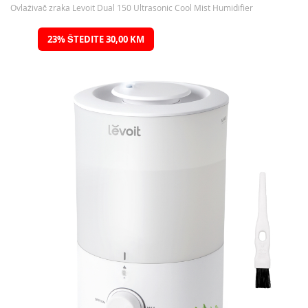
Ovlaživač zraka Levoit Dual 150 Ultrasonic Cool Mist Humidifier
Preskočite
23% ŠTEDITE 30,00 KM
na
kraj
galerije
slika