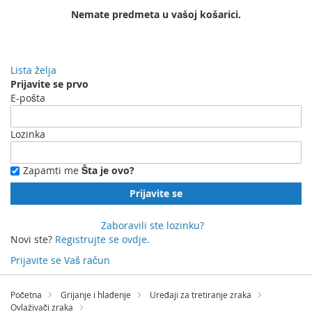
Nemate predmeta u vašoj košarici.
Lista želja
Prijavite se prvo
E-pošta
Lozinka
Zapamti me
Šta je ovo?
Prijavite se
Zaboravili ste lozinku?
Novi ste?
Registrujte se ovdje.
Prijavite se
Vaš račun
Preskočite
na
Početna
Grijanje i hlađenje
Uređaji za tretiranje zraka
sadržaj
Ovlaživači zraka