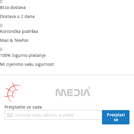
Brza dostava
Dostava u 2 dana
Korisnička podrška
Mail & Telefon
100% Sigurno plaćanje
Mi cijenimo vašu sigurnost
Pretplatite se sada
Prijavite
Pretplati
se
se
za
naš