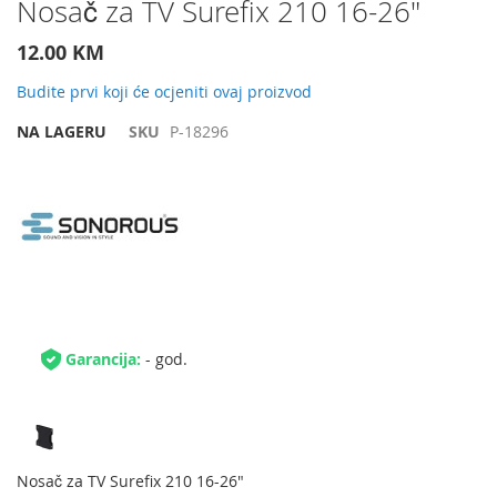
Preskočite
Nosač za TV Surefix 210 16-26"
na
početak
12.00 KM
galerije
slika
Budite prvi koji će ocjeniti ovaj proizvod
NA LAGERU
SKU
P-18296
Garancija:
- god.
Nosač za TV Surefix 210 16-26"