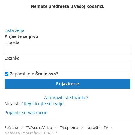
Nemate predmeta u vašoj košarici.
Lista želja
Prijavite se prvo
E-pošta
Lozinka
Zapamti me
Šta je ovo?
Prijavite se
Zaboravili ste lozinku?
Novi ste?
Registrujte se ovdje.
Prijavite se
Vaš račun
Preskočite
na
Početna
TV/Audio/Video
TV oprema
Nosači za TV
sadržaj
Nosač za TV Surefix 210 16-26"