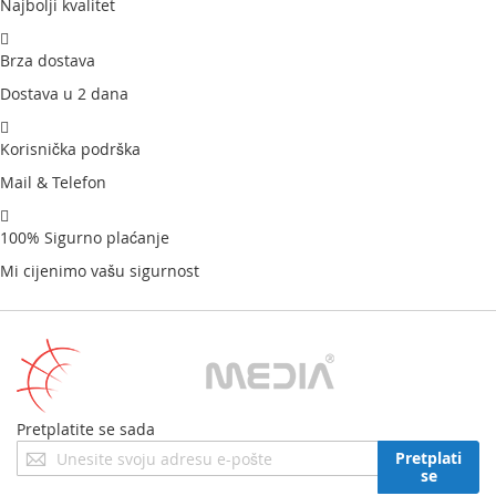
Najbolji kvalitet
Brza dostava
Dostava u 2 dana
Korisnička podrška
Mail & Telefon
100% Sigurno plaćanje
Mi cijenimo vašu sigurnost
Pretplatite se sada
Prijavite
Pretplati
se
se
za