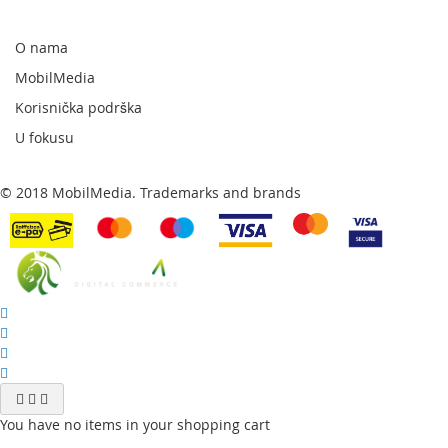
naš
newsletter:
O nama
MobilMedia
Korisnička podrška
U fokusu
© 2018 MobilMedia. Trademarks and brands
You have no items in your shopping cart