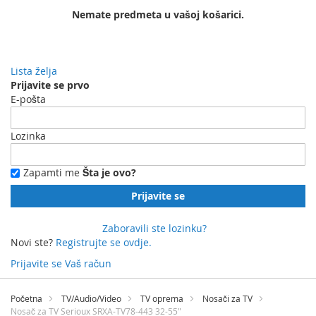
Nemate predmeta u vašoj košarici.
Lista želja
Prijavite se prvo
E-pošta
Lozinka
Zapamti me
Šta je ovo?
Prijavite se
Zaboravili ste lozinku?
Novi ste?
Registrujte se ovdje.
Prijavite se
Vaš račun
Preskočite
na
Početna
TV/Audio/Video
TV oprema
Nosači za TV
sadržaj
Nosač za TV Serioux SRXA-TV78-443 32-55"