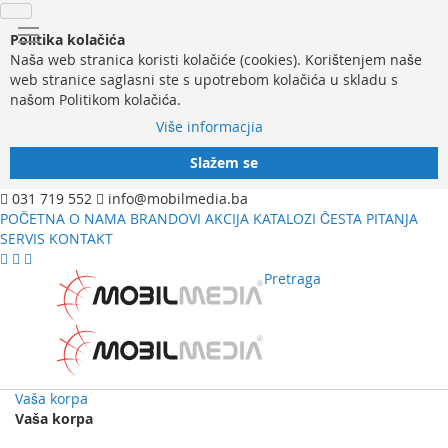
Politika kolačića
Naša web stranica koristi kolačiće (cookies). Korištenjem naše
web stranice saglasni ste s upotrebom kolačića u skladu s
našom Politikom kolačića.
Više informacjia
Slažem se
031 719 552
info@mobilmedia.ba
POČETNA
O NAMA
BRANDOVI
AKCIJA
KATALOZI
ČESTA PITANJA
SERVIS
KONTAKT
Pretraga
Vaša korpa
Vaša korpa