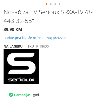
Preskočite
Nosač za TV Serioux SRXA-TV78-
na
443 32-55"
početak
galerije
slika
39.90 KM
Budite prvi koji će ocjeniti ovaj proizvod
NA LAGERU
SKU
P-18630
Garancija:
- god.