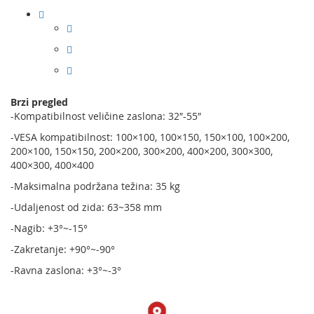
Brzi pregled
-Kompatibilnost veličine zaslona: 32″-55″
-VESA kompatibilnost: 100×100, 100×150, 150×100, 100×200,
200×100, 150×150, 200×200, 300×200, 400×200, 300×300,
400×300, 400×400
-Maksimalna podržana težina: 35 kg
-Udaljenost od zida: 63~358 mm
-Nagib: +3°~-15°
-Zakretanje: +90°~-90°
-Ravna zaslona: +3°~-3°