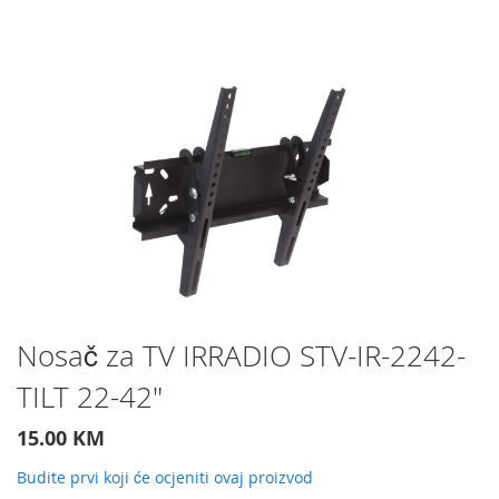
Preskočite
na
kraj
galerije
slika
Preskočite
Nosač za TV IRRADIO STV-IR-2242-
na
TILT 22-42"
početak
galerije
slika
15.00 KM
Budite prvi koji će ocjeniti ovaj proizvod