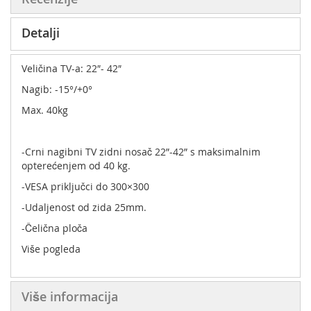
Detalji
Veličina TV-a: 22″- 42″
Nagib: -15°/+0°
Max. 40kg
-Crni nagibni TV zidni nosač 22”-42” s maksimalnim
opterećenjem od 40 kg.
-VESA priključci do 300×300
-Udaljenost od zida 25mm.
-Čelična ploča
Više pogleda
Više informacija