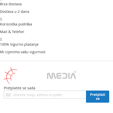
Brza dostava
Dostava u 2 dana
Korisnička podrška
Mail & Telefon
100% Sigurno plaćanje
Mi cijenimo vašu sigurnost
Pretplatite se sada
Prijavite
Pretplati
se
se
za
naš
newsletter: