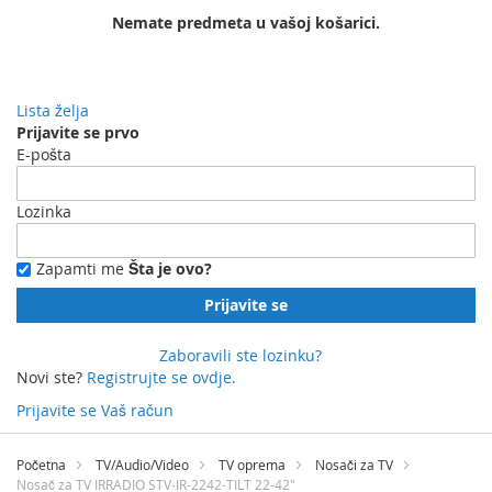
Nemate predmeta u vašoj košarici.
Lista želja
Prijavite se prvo
E-pošta
Lozinka
Zapamti me
Šta je ovo?
Prijavite se
Zaboravili ste lozinku?
Novi ste?
Registrujte se ovdje.
Prijavite se
Vaš račun
Preskočite
na
Početna
TV/Audio/Video
TV oprema
Nosači za TV
sadržaj
Nosač za TV IRRADIO STV-IR-2242-TILT 22-42"