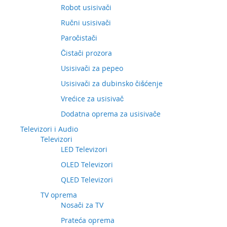
Robot usisivači
Ručni usisivači
Paročistači
Čistači prozora
Usisivači za pepeo
Usisivači za dubinsko čišćenje
Vrećice za usisivač
Dodatna oprema za usisivače
Televizori i Audio
Televizori
LED Televizori
OLED Televizori
QLED Televizori
TV oprema
Nosači za TV
Prateća oprema