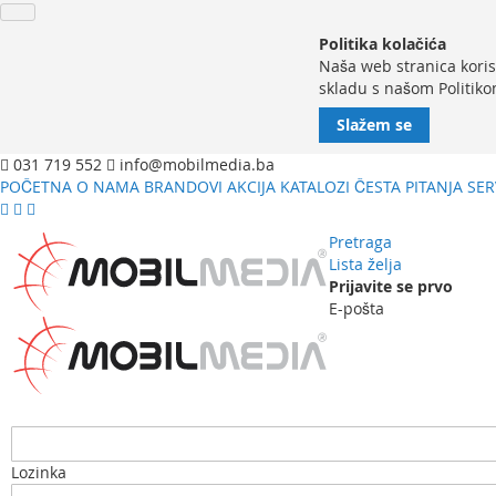
Politika kolačića
Naša web stranica koris
skladu s našom Politiko
Slažem se
031 719 552
info@mobilmedia.ba
POČETNA
O NAMA
BRANDOVI
AKCIJA
KATALOZI
ČESTA PITANJA
SER
Pretraga
Lista želja
Prijavite se prvo
E-pošta
Lozinka