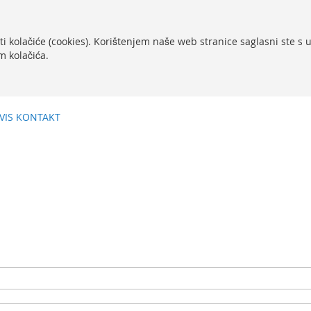
ti kolačiće (cookies). Korištenjem naše web stranice saglasni ste s
m kolačića.
VIS
KONTAKT