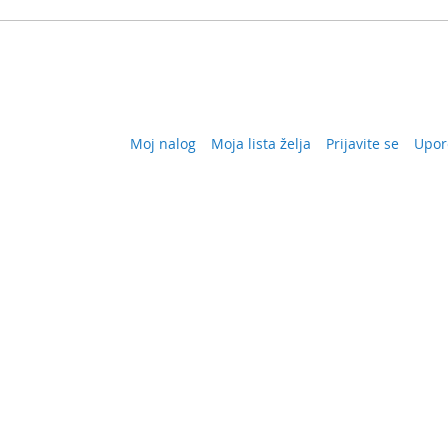
Moj nalog
Moja lista želja
Prijavite se
Upor