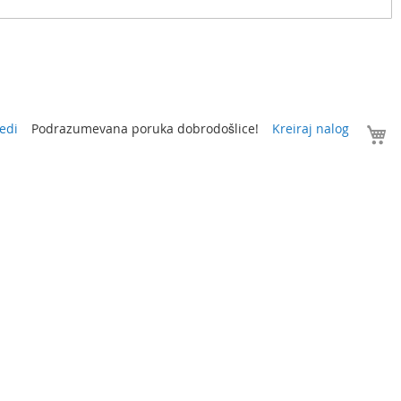
V
edi
Podrazumevana poruka dobrodošlice!
Kreiraj nalog