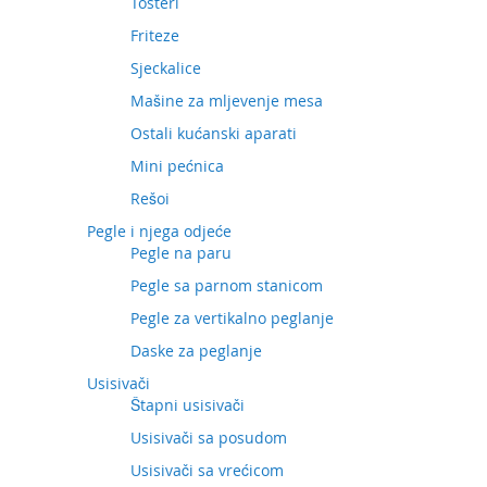
Tosteri
Friteze
Sjeckalice
Mašine za mljevenje mesa
Ostali kućanski aparati
Mini pećnica
Rešoi
Pegle i njega odjeće
Pegle na paru
Pegle sa parnom stanicom
Pegle za vertikalno peglanje
Daske za peglanje
Usisivači
Štapni usisivači
Usisivači sa posudom
Usisivači sa vrećicom