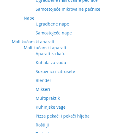
Ugradbene mikrovalne pećnice
Samostojeće mikrovalne pećnice
Nape
Ugradbene nape
Samostojeće nape
Mali kućanski aparati
Mali kućanski aparati
Aparati za kafu
Kuhala za vodu
Sokovnici i citrusete
Blenderi
Mikseri
Multipraktik
Kuhinjske vage
Pizza pekači i pekači hljeba
Roštilji