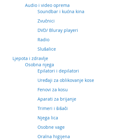
Audio i video oprema
Soundbar i kućna kina
Zvučnici
DVD/ Bluray playeri
Radio
Slušalice
Ljepota i zdravlje
Osobna njega
Epilatori i depilatori
Uređaji za oblikovanje kose
Fenovi za kosu
Aparati za brijanje
Trimeri i šišači
Njega lica
Osobne vage
Oralna higijena