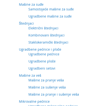
Mašine za suđe
Samostojeće mašine za suđe
Ugradbene mašine za suđe
Štednjaci
Električni štednjaci
Kombinovani štednjaci
Staklokeramički štednjaci
Ugradbene pećnice i ploče
Ugradbene pećnice
Ugradbene ploče
Ugradbeni setovi
Mašine za veš
Mašine za pranje veša
Mašine za sušenje veša
Mašine za pranje i sušenje veša
Mikrovalne pećnice