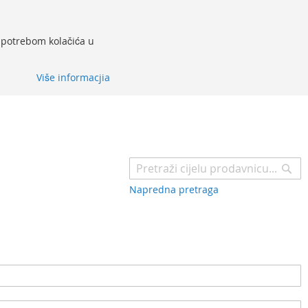
 upotrebom kolačića u
Više informacjia
Pr
Napredna pretraga