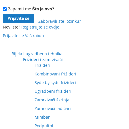
Zapamti me
Šta je ovo?
Prijavite se
Zaboravili ste lozinku?
Novi ste?
Registrujte se ovdje.
Prijavite se
Vaš račun
Preskočite
na
sadržaj
Bijela i ugradbena tehnika
Frižideri i zamrzivači
Frižideri
Kombinovani frižideri
Syde by syde frižideri
Ugradbeni frižideri
Zamrzivači škrinja
Zamrzivači ladičari
Minibar
Podpultni