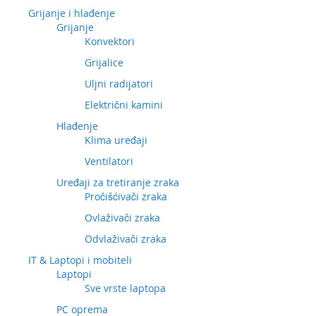
Grijanje i hlađenje
Grijanje
Konvektori
Grijalice
Uljni radijatori
Električni kamini
Hlađenje
Klima uređaji
Ventilatori
Uređaji za tretiranje zraka
Pročišćivači zraka
Ovlaživači zraka
Odvlaživači zraka
IT & Laptopi i mobiteli
Laptopi
Sve vrste laptopa
PC oprema