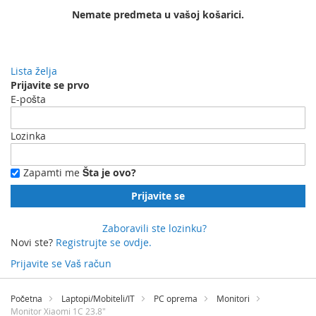
Nemate predmeta u vašoj košarici.
Lista želja
Prijavite se prvo
E-pošta
Lozinka
Zapamti me
Šta je ovo?
Prijavite se
Zaboravili ste lozinku?
Novi ste?
Registrujte se ovdje.
Prijavite se
Vaš račun
Preskočite
na
Početna
Laptopi/Mobiteli/IT
PC oprema
Monitori
sadržaj
Monitor Xiaomi 1C 23.8"