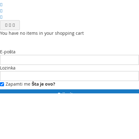
You have no items in your shopping cart
E-pošta
Lozinka
Zapamti me
Šta je ovo?
Prijavite se
Zaboravili ste lozinku?
Novi ste?
Registrujte se ovdje.
Moj profil
Moja lista želja
Moje narudžbe