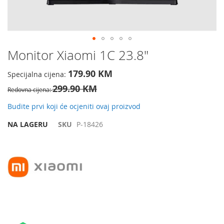
Preskočite
Monitor Xiaomi 1C 23.8"
na
početak
179.90 KM
Specijalna cijena
galerije
299.90 KM
slika
Redovna cijena
Budite prvi koji će ocjeniti ovaj proizvod
NA LAGERU
SKU
P-18426