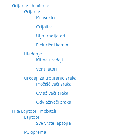
Grijanje i hlađenje
Grijanje
Konvektori
Grijalice
Uljni radijatori
Električni kamini
Hlađenje
Klima uređaji
Ventilatori
Uređaji za tretiranje zraka
Pročišćivači zraka
Ovlaživači zraka
Odvlaživači zraka
IT & Laptopi i mobiteli
Laptopi
Sve vrste laptopa
PC oprema