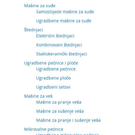
Mašine za suđe
Samostojeće mašine za suđe
Ugradbene mašine za suđe
Štednjaci
Električni štednjaci
Kombinovani štednjaci
Staklokeramički štednjaci
Ugradbene pećnice i ploče
Ugradbene pećnice
Ugradbene ploče
Ugradbeni setovi
Mašine za veš
Mašine za pranje veša
Mašine za sušenje veša
Mašine za pranje i sušenje veša
Mikrovalne pećnice