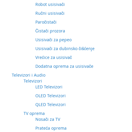
Robot usisivači
Ručni usisivači
Paročistači
Čistači prozora
Usisivači za pepeo
Usisivači za dubinsko čišćenje
Vrećice za usisivač
Dodatna oprema za usisivače
Televizori i Audio
Televizori
LED Televizori
OLED Televizori
QLED Televizori
TV oprema
Nosači za TV
Prateća oprema