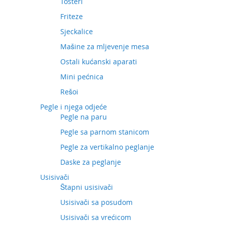
Tosteri
Friteze
Sjeckalice
Mašine za mljevenje mesa
Ostali kućanski aparati
Mini pećnica
Rešoi
Pegle i njega odjeće
Pegle na paru
Pegle sa parnom stanicom
Pegle za vertikalno peglanje
Daske za peglanje
Usisivači
Štapni usisivači
Usisivači sa posudom
Usisivači sa vrećicom