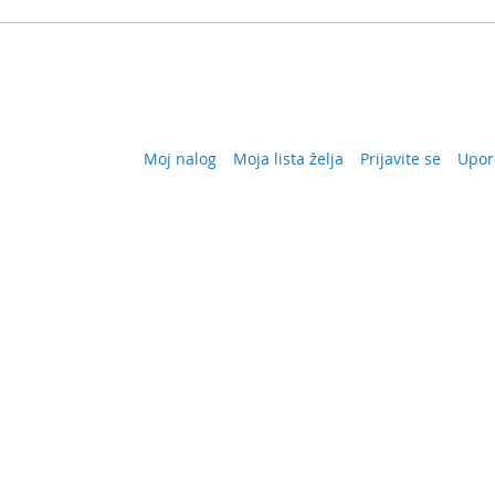
Moj nalog
Moja lista želja
Prijavite se
Upor