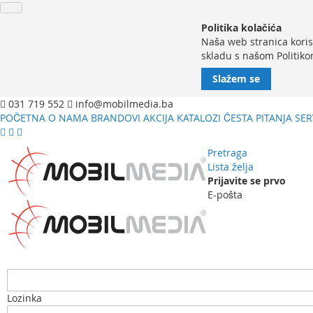
Politika kolačića
Naša web stranica koris
skladu s našom Politiko
Slažem se
031 719 552
info@mobilmedia.ba
POČETNA
O NAMA
BRANDOVI
AKCIJA
KATALOZI
ČESTA PITANJA
SER
Pretraga
Lista želja
Prijavite se prvo
E-pošta
Lozinka