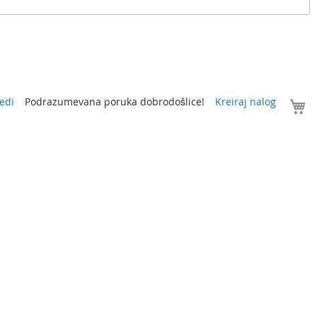
V
edi
Podrazumevana poruka dobrodošlice!
Kreiraj nalog