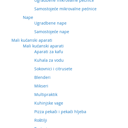
Ugradbene mikrovalne pećnice
Samostojeće mikrovalne pećnice
Nape
Ugradbene nape
Samostojeće nape
Mali kućanski aparati
Mali kućanski aparati
Aparati za kafu
Kuhala za vodu
Sokovnici i citrusete
Blenderi
Mikseri
Multipraktik
Kuhinjske vage
Pizza pekači i pekači hljeba
Roštilji