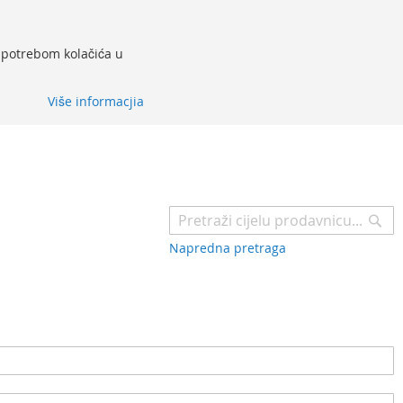
 upotrebom kolačića u
Više informacjia
Pr
Napredna pretraga