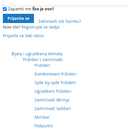
Zapamti me
Šta je ovo?
Prijavite se
Zaboravili ste lozinku?
Novi ste?
Registrujte se ovdje.
Prijavite se
Vaš račun
Preskočite
na
sadržaj
Bijela i ugradbena tehnika
Frižideri i zamrzivači
Frižideri
Kombinovani frižideri
Syde by syde frižideri
Ugradbeni frižideri
Zamrzivači škrinja
Zamrzivači ladičari
Minibar
Podpultni