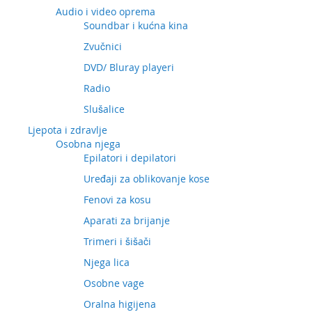
Audio i video oprema
Soundbar i kućna kina
Zvučnici
DVD/ Bluray playeri
Radio
Slušalice
Ljepota i zdravlje
Osobna njega
Epilatori i depilatori
Uređaji za oblikovanje kose
Fenovi za kosu
Aparati za brijanje
Trimeri i šišači
Njega lica
Osobne vage
Oralna higijena