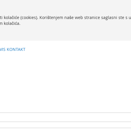
ti kolačiće (cookies). Korištenjem naše web stranice saglasni ste s
m kolačića.
VIS
KONTAKT