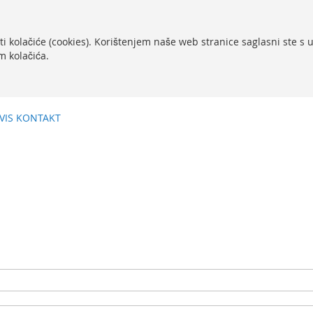
ti kolačiće (cookies). Korištenjem naše web stranice saglasni ste s
m kolačića.
VIS
KONTAKT