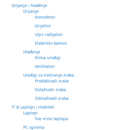
Grijanje i hlađenje
Grijanje
Konvektori
Grijalice
Uljni radijatori
Električni kamini
Hlađenje
Klima uređaji
Ventilatori
Uređaji za tretiranje zraka
Pročišćivači zraka
Ovlaživači zraka
Odvlaživači zraka
IT & Laptopi i mobiteli
Laptopi
Sve vrste laptopa
PC oprema