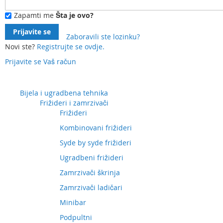
Zapamti me
Šta je ovo?
Prijavite se
Zaboravili ste lozinku?
Novi ste?
Registrujte se ovdje.
Prijavite se
Vaš račun
Preskočite
na
sadržaj
Bijela i ugradbena tehnika
Frižideri i zamrzivači
Frižideri
Kombinovani frižideri
Syde by syde frižideri
Ugradbeni frižideri
Zamrzivači škrinja
Zamrzivači ladičari
Minibar
Podpultni