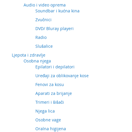
Audio i video oprema
Soundbar i kućna kina
Zvučnici
DVD/ Bluray playeri
Radio
Slušalice
Ljepota i zdravlje
Osobna njega
Epilatori i depilatori
Uređaji za oblikovanje kose
Fenovi za kosu
Aparati za brijanje
Trimeri i šišači
Njega lica
Osobne vage
Oralna higijena