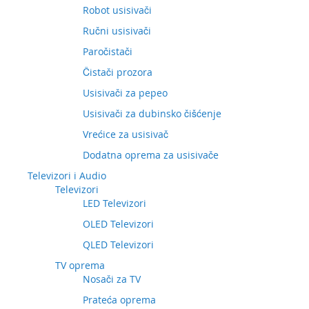
Robot usisivači
Ručni usisivači
Paročistači
Čistači prozora
Usisivači za pepeo
Usisivači za dubinsko čišćenje
Vrećice za usisivač
Dodatna oprema za usisivače
Televizori i Audio
Televizori
LED Televizori
OLED Televizori
QLED Televizori
TV oprema
Nosači za TV
Prateća oprema