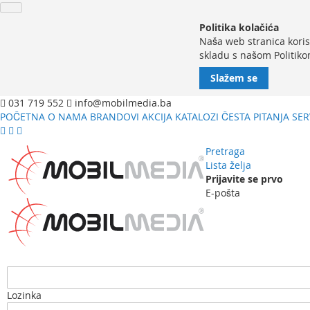
Politika kolačića
Naša web stranica koris
skladu s našom Politiko
Slažem se
031 719 552
info@mobilmedia.ba
POČETNA
O NAMA
BRANDOVI
AKCIJA
KATALOZI
ČESTA PITANJA
SER
Pretraga
Lista želja
Prijavite se prvo
E-pošta
Lozinka