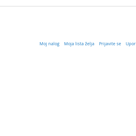
Moj nalog
Moja lista želja
Prijavite se
Upor