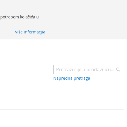
 upotrebom kolačića u
Više informacjia
Pr
Napredna pretraga