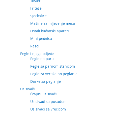
Tosteri
Friteze
Sjeckalice
Mašine za mljevenje mesa
Ostali kućanski aparati
Mini pećnica
Rešoi
Pegle i njega odjeće
Pegle na paru
Pegle sa parnom stanicom
Pegle za vertikalno peglanje
Daske za peglanje
Usisivači
Štapni usisivači
Usisivači sa posudom
Usisivači sa vrećicom