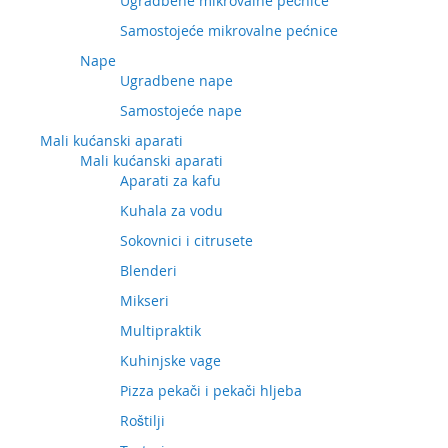
Ugradbene mikrovalne pećnice
Samostojeće mikrovalne pećnice
Nape
Ugradbene nape
Samostojeće nape
Mali kućanski aparati
Mali kućanski aparati
Aparati za kafu
Kuhala za vodu
Sokovnici i citrusete
Blenderi
Mikseri
Multipraktik
Kuhinjske vage
Pizza pekači i pekači hljeba
Roštilji