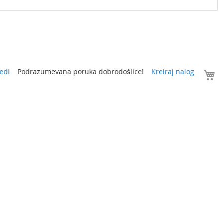
V
edi
Podrazumevana poruka dobrodošlice!
Kreiraj nalog