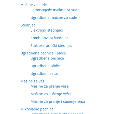
Mašine za suđe
Samostojeće mašine za suđe
Ugradbene mašine za suđe
Štednjaci
Električni štednjaci
Kombinovani štednjaci
Staklokeramički štednjaci
Ugradbene pećnice i ploče
Ugradbene pećnice
Ugradbene ploče
Ugradbeni setovi
Mašine za veš
Mašine za pranje veša
Mašine za sušenje veša
Mašine za pranje i sušenje veša
Mikrovalne pećnice