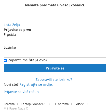
Nemate predmeta u vašoj košarici.
Lista želja
Prijavite se prvo
E-pošta
Lozinka
Zapamti me
Šta je ovo?
Prijavite se
Zaboravili ste lozinku?
Novi ste?
Registrujte se ovdje.
Prijavite se
Vaš račun
Preskočite
na
Početna
Laptopi/Mobiteli/IT
PC oprema
Miševi
sadržaj
Miš Razer Naga X