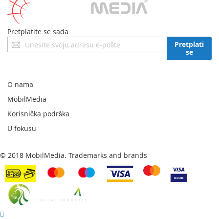
Pretplatite se sada
Prijavite
Pretplati
se
se
za
naš
newsletter:
O nama
MobilMedia
Korisnička podrška
U fokusu
© 2018 MobilMedia. Trademarks and brands