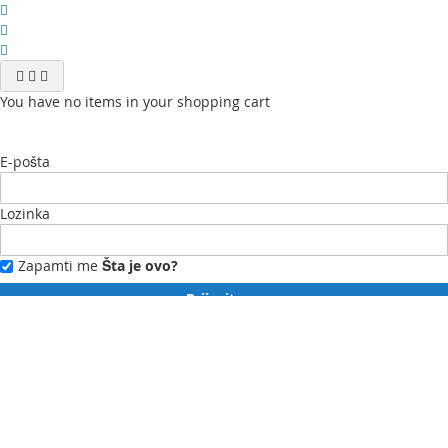
You have no items in your shopping cart
E-pošta
Lozinka
Zapamti me
Šta je ovo?
Prijavite se
Zaboravili ste lozinku?
Novi ste?
Registrujte se ovdje.
Moj profil
Moja lista želja
Moje narudžbe