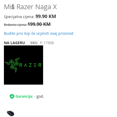
Preskočite
Miš Razer Naga X
na
početak
99.90 KM
Specijalna cijena
galerije
199.90 KM
slika
Redovna cijena
Budite prvi koji će ocjeniti ovaj proizvod
NA LAGERU
SKU
P-17908
Garancija:
- god.