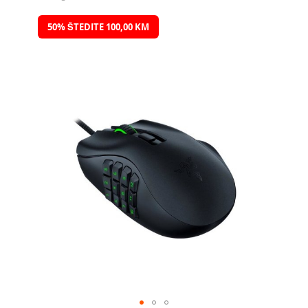
Preskočite
50% ŠTEDITE 100,00 KM
na
kraj
galerije
slika