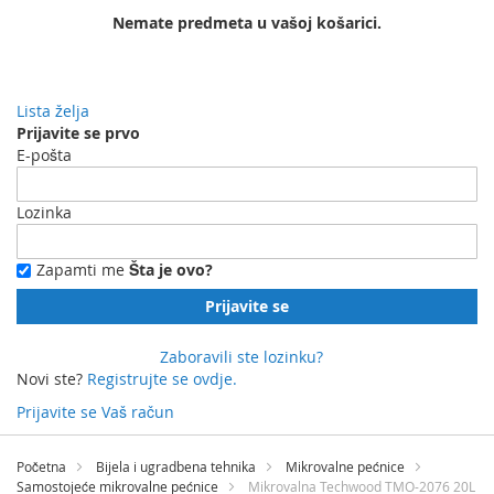
Nemate predmeta u vašoj košarici.
Lista želja
Prijavite se prvo
E-pošta
Lozinka
Zapamti me
Šta je ovo?
Prijavite se
Zaboravili ste lozinku?
Novi ste?
Registrujte se ovdje.
Prijavite se
Vaš račun
Preskočite
na
Početna
Bijela i ugradbena tehnika
Mikrovalne pećnice
sadržaj
Samostojeće mikrovalne pećnice
Mikrovalna Techwood TMO-2076 20L