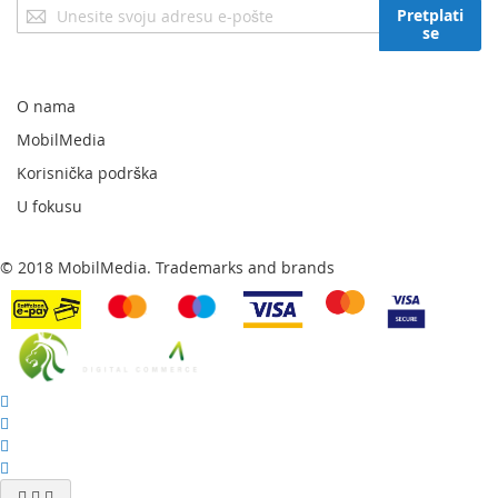
Prijavite
Pretplati
se
se
za
naš
newsletter:
O nama
MobilMedia
Korisnička podrška
U fokusu
© 2018 MobilMedia. Trademarks and brands