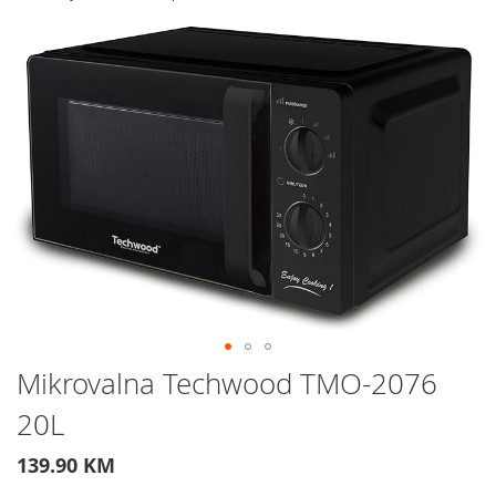
Preskočite
na
kraj
galerije
slika
Preskočite
Mikrovalna Techwood TMO-2076
na
20L
početak
galerije
slika
139.90 KM