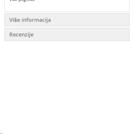
raspodjelu topline za savršene rezultate.
Više informacija
Recenzije