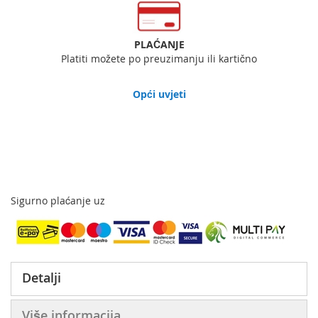
PLAĆANJE
Platiti možete po preuzimanju ili kartično
Opći uvjeti
Sigurno plaćanje uz
Detalji
Više informacija