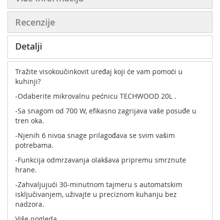
Recenzije
Detalji
Tražite visokoučinkovit uređaj koji će vam pomoći u
kuhinji?
-Odaberite mikrovalnu pećnicu TECHWOOD 20L .
-Sa snagom od 700 W, efikasno zagrijava vaše posuđe u
tren oka.
-Njenih 6 nivoa snage prilagođava se svim vašim
potrebama.
-Funkcija odmrzavanja olakšava pripremu smrznute
hrane.
-Zahvaljujući 30-minutnom tajmeru s automatskim
isključivanjem, uživajte u preciznom kuhanju bez
nadzora.
-Okretni tanjir od 245 mm osigurava ravnomjernu
Više pogleda