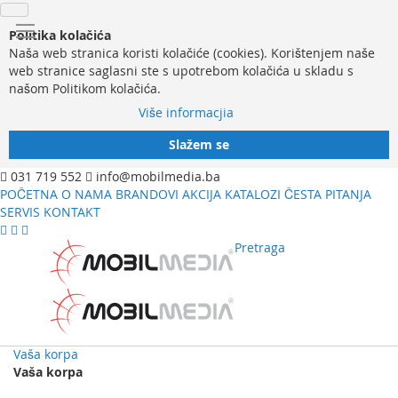
Politika kolačića
Naša web stranica koristi kolačiće (cookies). Korištenjem naše
web stranice saglasni ste s upotrebom kolačića u skladu s
našom Politikom kolačića.
Više informacjia
Slažem se
031 719 552
info@mobilmedia.ba
POČETNA
O NAMA
BRANDOVI
AKCIJA
KATALOZI
ČESTA PITANJA
SERVIS
KONTAKT
Pretraga
Vaša korpa
Vaša korpa