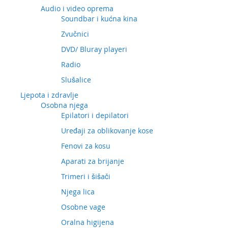
Audio i video oprema
Soundbar i kućna kina
Zvučnici
DVD/ Bluray playeri
Radio
Slušalice
Ljepota i zdravlje
Osobna njega
Epilatori i depilatori
Uređaji za oblikovanje kose
Fenovi za kosu
Aparati za brijanje
Trimeri i šišači
Njega lica
Osobne vage
Oralna higijena