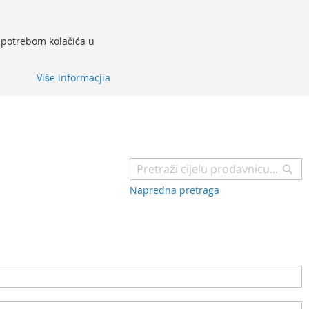
 upotrebom kolačića u
Više informacjia
Pr
Napredna pretraga