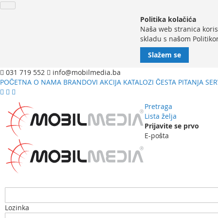
Politika kolačića
Naša web stranica koris
skladu s našom Politiko
Slažem se
031 719 552
info@mobilmedia.ba
POČETNA
O NAMA
BRANDOVI
AKCIJA
KATALOZI
ČESTA PITANJA
SER
Pretraga
Lista želja
Prijavite se prvo
E-pošta
Lozinka