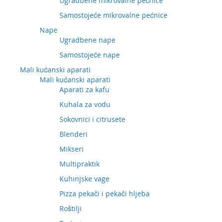
Ugradbene mikrovalne pećnice
Samostojeće mikrovalne pećnice
Nape
Ugradbene nape
Samostojeće nape
Mali kućanski aparati
Mali kućanski aparati
Aparati za kafu
Kuhala za vodu
Sokovnici i citrusete
Blenderi
Mikseri
Multipraktik
Kuhinjske vage
Pizza pekači i pekači hljeba
Roštilji