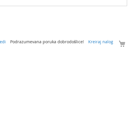
V
edi
Podrazumevana poruka dobrodošlice!
Kreiraj nalog