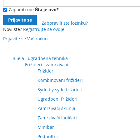
Zapamti me
Šta je ovo?
Prijavite se
Zaboravili ste lozinku?
Novi ste?
Registrujte se ovdje.
Prijavite se
Vaš račun
Preskočite
na
sadržaj
Bijela i ugradbena tehnika
Frižideri i zamrzivači
Frižideri
Kombinovani frižideri
Syde by syde frižideri
Ugradbeni frižideri
Zamrzivači škrinja
Zamrzivači ladičari
Minibar
Podpultni