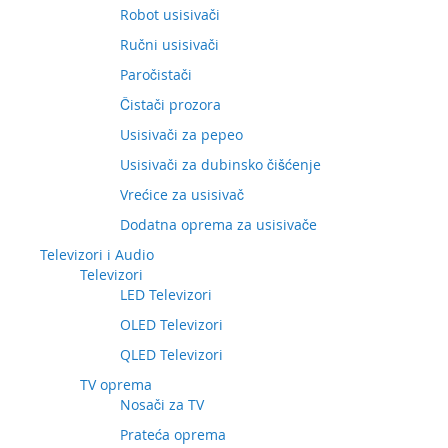
Robot usisivači
Ručni usisivači
Paročistači
Čistači prozora
Usisivači za pepeo
Usisivači za dubinsko čišćenje
Vrećice za usisivač
Dodatna oprema za usisivače
Televizori i Audio
Televizori
LED Televizori
OLED Televizori
QLED Televizori
TV oprema
Nosači za TV
Prateća oprema