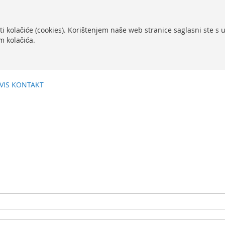
ti kolačiće (cookies). Korištenjem naše web stranice saglasni ste s
m kolačića.
VIS
KONTAKT