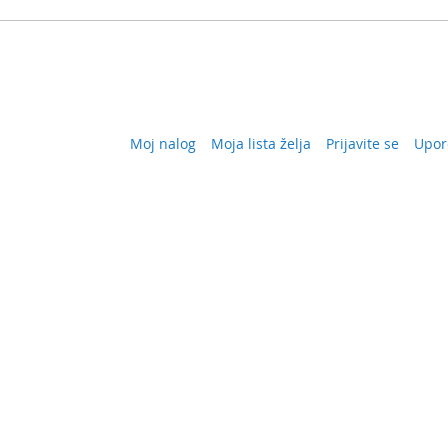
Moj nalog
Moja lista želja
Prijavite se
Upor