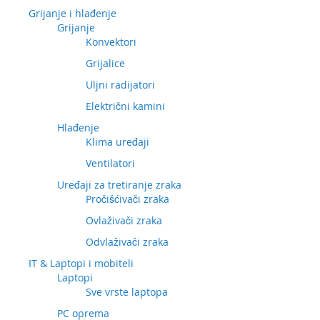
Grijanje i hlađenje
Grijanje
Konvektori
Grijalice
Uljni radijatori
Električni kamini
Hlađenje
Klima uređaji
Ventilatori
Uređaji za tretiranje zraka
Pročišćivači zraka
Ovlaživači zraka
Odvlaživači zraka
IT & Laptopi i mobiteli
Laptopi
Sve vrste laptopa
PC oprema