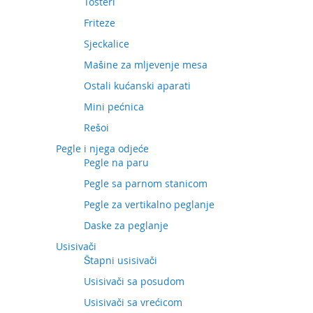
Tosteri
Friteze
Sjeckalice
Mašine za mljevenje mesa
Ostali kućanski aparati
Mini pećnica
Rešoi
Pegle i njega odjeće
Pegle na paru
Pegle sa parnom stanicom
Pegle za vertikalno peglanje
Daske za peglanje
Usisivači
Štapni usisivači
Usisivači sa posudom
Usisivači sa vrećicom