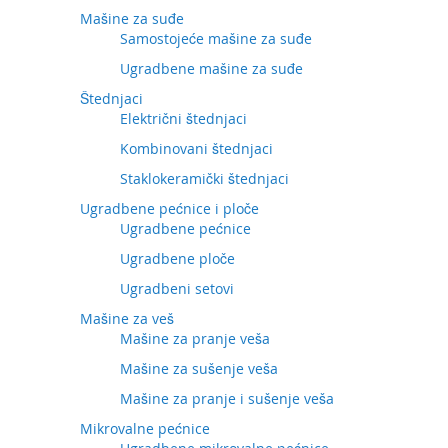
Mašine za suđe
Samostojeće mašine za suđe
Ugradbene mašine za suđe
Štednjaci
Električni štednjaci
Kombinovani štednjaci
Staklokeramički štednjaci
Ugradbene pećnice i ploče
Ugradbene pećnice
Ugradbene ploče
Ugradbeni setovi
Mašine za veš
Mašine za pranje veša
Mašine za sušenje veša
Mašine za pranje i sušenje veša
Mikrovalne pećnice