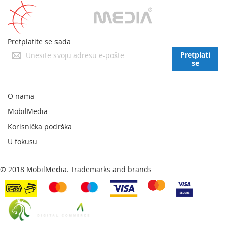
Pretplatite se sada
Prijavite
Pretplati
se
se
za
naš
newsletter:
O nama
MobilMedia
Korisnička podrška
U fokusu
© 2018 MobilMedia. Trademarks and brands