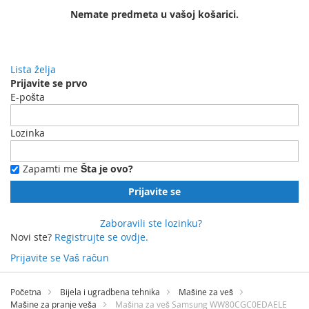
Nemate predmeta u vašoj košarici.
Lista želja
Prijavite se prvo
E-pošta
Lozinka
Zapamti me
Šta je ovo?
Prijavite se
Zaboravili ste lozinku?
Novi ste?
Registrujte se ovdje.
Prijavite se
Vaš račun
Preskočite
na
Početna
Bijela i ugradbena tehnika
Mašine za veš
sadržaj
Mašine za pranje veša
Mašina za veš Samsung WW80CGC0EDAELE