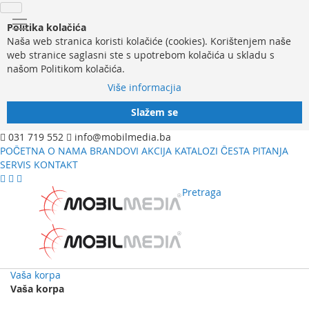
Politika kolačića
Naša web stranica koristi kolačiće (cookies). Korištenjem naše
web stranice saglasni ste s upotrebom kolačića u skladu s
našom Politikom kolačića.
Više informacjia
Slažem se
031 719 552
info@mobilmedia.ba
POČETNA
O NAMA
BRANDOVI
AKCIJA
KATALOZI
ČESTA PITANJA
SERVIS
KONTAKT
Pretraga
Vaša korpa
Vaša korpa