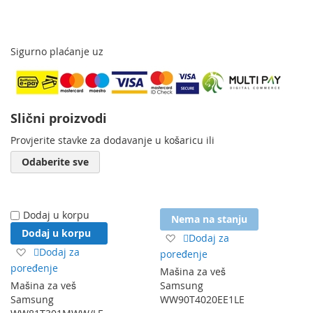
Sigurno plaćanje uz
Slični proizvodi
Provjerite stavke za dodavanje u košaricu ili
Odaberite sve
Dodaj u korpu
Nema na stanju
Dodaj u korpu
Dodaj
Dodaj za
Dodaj
na
Dodaj za
poređenje
na
listu
poređenje
Mašina za veš
listu
želja
Mašina za veš
Samsung
želja
Samsung
WW90T4020EE1LE