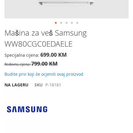
Preskočite
Mašina za veš Samsung
na
WW80CGC0EDAELE
početak
galerije
slika
699.00 KM
Specijalna cijena
799.00 KM
Redovna cijena
Budite prvi koji će ocjeniti ovaj proizvod
NA LAGERU
SKU
P-18181