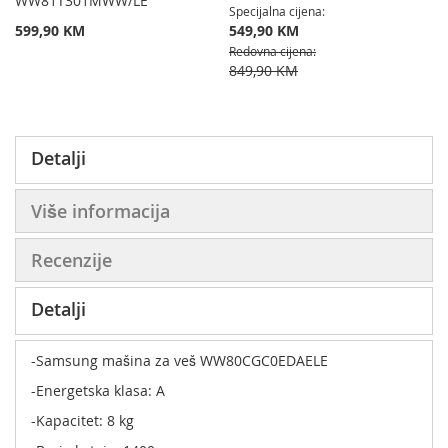
WW81T301MWW/LE
Specijalna cijena
599,90 KM
549,90 KM
Redovna cijena
849,90 KM
Detalji
Više informacija
Recenzije
Detalji
-Samsung mašina za veš WW80CGC0EDAELE
-Energetska klasa: A
-Kapacitet: 8 kg