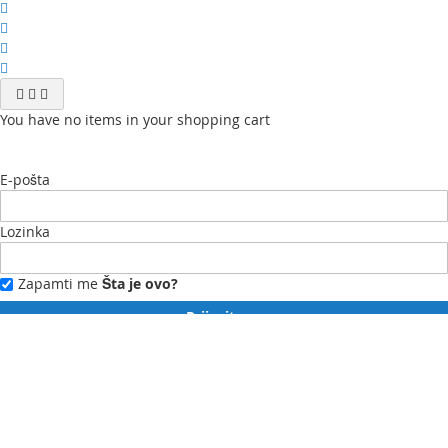
You have no items in your shopping cart
E-pošta
Lozinka
Zapamti me
Šta je ovo?
Prijavite se
Zaboravili ste lozinku?
Novi ste?
Registrujte se ovdje.
Moj profil
Moja lista želja