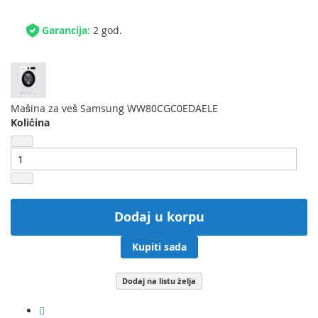
Garancija:
2 god.
Mašina za veš Samsung WW80CGC0EDAELE
Količina
Dodaj u korpu
Kupiti sada
Dodaj na listu želja