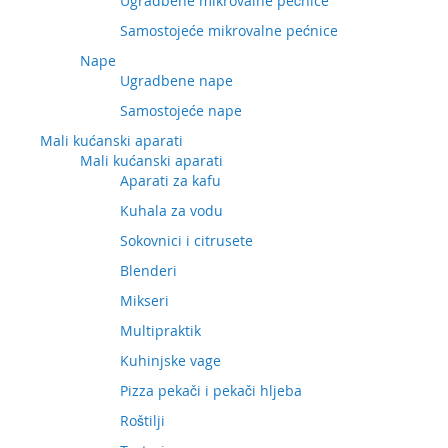
Ugradbene mikrovalne pećnice
Samostojeće mikrovalne pećnice
Nape
Ugradbene nape
Samostojeće nape
Mali kućanski aparati
Mali kućanski aparati
Aparati za kafu
Kuhala za vodu
Sokovnici i citrusete
Blenderi
Mikseri
Multipraktik
Kuhinjske vage
Pizza pekači i pekači hljeba
Roštilji