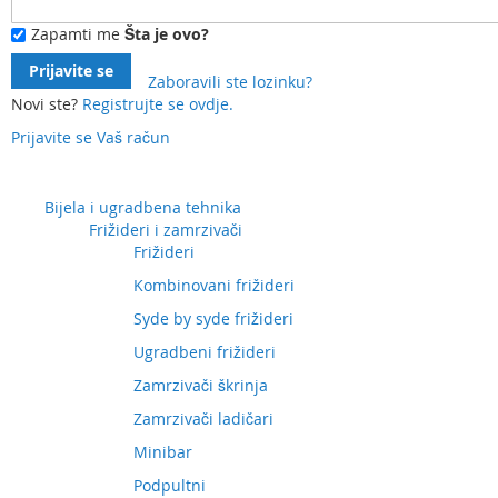
Zapamti me
Šta je ovo?
Prijavite se
Zaboravili ste lozinku?
Novi ste?
Registrujte se ovdje.
Prijavite se
Vaš račun
Preskočite
na
sadržaj
Bijela i ugradbena tehnika
Frižideri i zamrzivači
Frižideri
Kombinovani frižideri
Syde by syde frižideri
Ugradbeni frižideri
Zamrzivači škrinja
Zamrzivači ladičari
Minibar
Podpultni