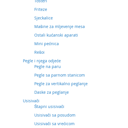
Tosteri
Friteze
Sjeckalice
Mašine za mljevenje mesa
Ostali kućanski aparati
Mini pećnica
Rešoi
Pegle i njega odjeće
Pegle na paru
Pegle sa parnom stanicom
Pegle za vertikalno peglanje
Daske za peglanje
Usisivači
Štapni usisivači
Usisivači sa posudom
Usisivači sa vrećicom