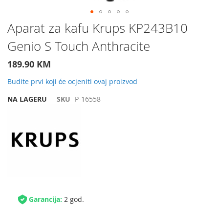
Preskočite
Aparat za kafu Krups KP243B10
na
Genio S Touch Anthracite
početak
galerije
slika
189.90 KM
Budite prvi koji će ocjeniti ovaj proizvod
NA LAGERU
SKU
P-16558
Garancija:
2 god.