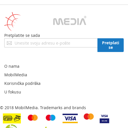
Pretplatite se sada
Prijavite
Pretplati
se
se
za
naš
newsletter:
O nama
MobilMedia
Korisnička podrška
U fokusu
© 2018 MobilMedia. Trademarks and brands