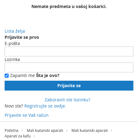
Nemate predmeta u vašoj košarici.
Lista želja
Prijavite se prvo
E-pošta
Lozinka
Zapamti me
Šta je ovo?
Prijavite se
Zaboravili ste lozinku?
Novi ste?
Registrujte se ovdje.
Prijavite se
Vaš račun
Preskočite
na
Početna
Mali kućanski aparati
Mali kućanski aparati
sadržaj
Aparati za kafu