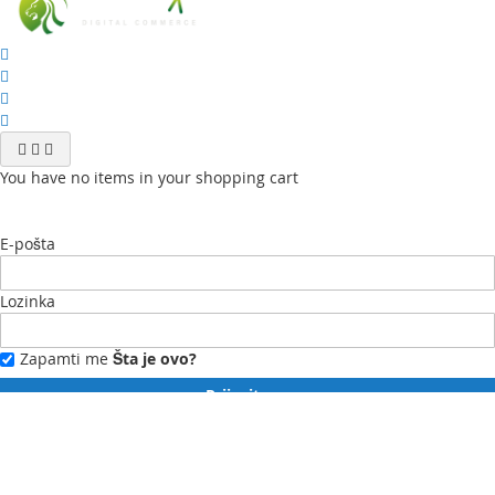
You have no items in your shopping cart
E-pošta
Lozinka
Zapamti me
Šta je ovo?
Prijavite se
Zaboravili ste lozinku?
Novi ste?
Registrujte se ovdje.