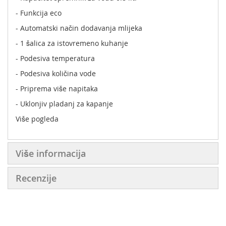
- Funkcija eco
- Automatski način dodavanja mlijeka
- 1 šalica za istovremeno kuhanje
- Podesiva temperatura
- Podesiva količina vode
- Priprema više napitaka
- Uklonjiv pladanj za kapanje
- 3 podesiva položaja posude za kapanje
Više pogleda
-Automatsko isključivanje
Više informacija
Recenzije