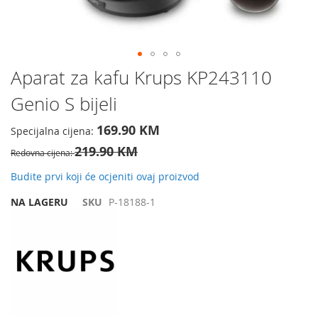
Preskočite
Aparat za kafu Krups KP243110
na
Genio S bijeli
početak
galerije
slika
169.90 KM
Specijalna cijena
219.90 KM
Redovna cijena
Budite prvi koji će ocjeniti ovaj proizvod
NA LAGERU
SKU
P-18188-1