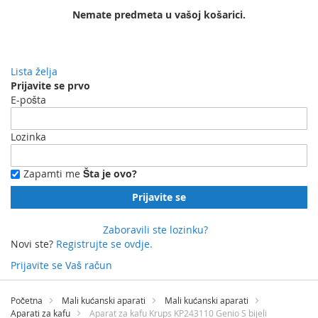
Nemate predmeta u vašoj košarici.
Lista želja
Prijavite se prvo
E-pošta
Lozinka
Zapamti me
Šta je ovo?
Prijavite se
Zaboravili ste lozinku?
Novi ste?
Registrujte se ovdje.
Prijavite se
Vaš račun
Preskočite
na
Početna
Mali kućanski aparati
Mali kućanski aparati
sadržaj
Aparati za kafu
Aparat za kafu Krups KP243110 Genio S bijeli