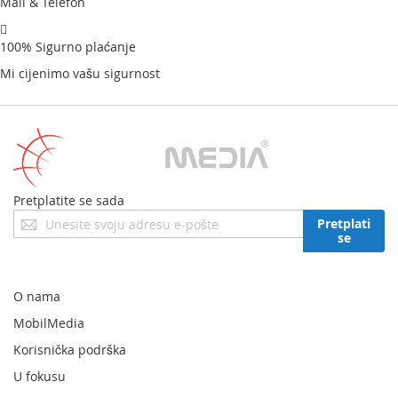
Mail & Telefon
100% Sigurno plaćanje
Mi cijenimo vašu sigurnost
Pretplatite se sada
Prijavite
Pretplati
se
se
za
naš
newsletter:
O nama
MobilMedia
Korisnička podrška
U fokusu