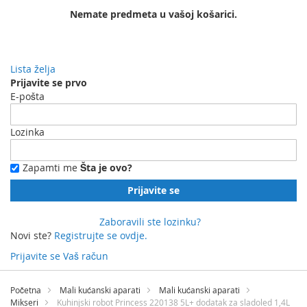
Nemate predmeta u vašoj košarici.
Lista želja
Prijavite se prvo
E-pošta
Lozinka
Zapamti me
Šta je ovo?
Prijavite se
Zaboravili ste lozinku?
Novi ste?
Registrujte se ovdje.
Prijavite se
Vaš račun
Preskočite
na
Početna
Mali kućanski aparati
Mali kućanski aparati
sadržaj
Mikseri
Kuhinjski robot Princess 220138 5L+ dodatak za sladoled 1,4L