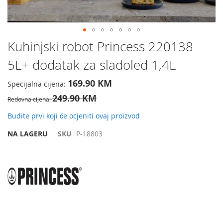
Preskočite
Kuhinjski robot Princess 220138
na
5L+ dodatak za sladoled 1,4L
početak
galerije
slika
169.90 KM
Specijalna cijena
249.90 KM
Redovna cijena
Budite prvi koji će ocjeniti ovaj proizvod
NA LAGERU
SKU
P-18803