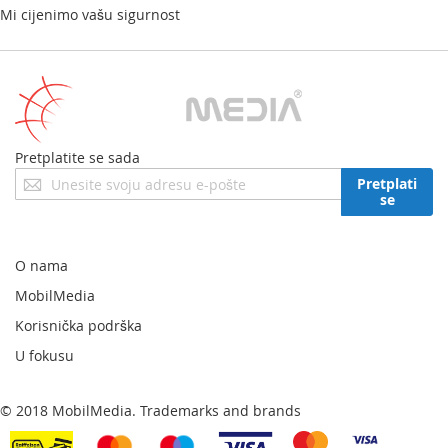
Mi cijenimo vašu sigurnost
Pretplatite se sada
Prijavite
Pretplati
se
se
za
naš
newsletter:
O nama
MobilMedia
Korisnička podrška
U fokusu
© 2018 MobilMedia. Trademarks and brands