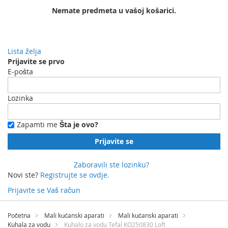
Nemate predmeta u vašoj košarici.
Lista želja
Prijavite se prvo
E-pošta
Lozinka
Zapamti me
Šta je ovo?
Prijavite se
Zaboravili ste lozinku?
Novi ste?
Registrujte se ovdje.
Prijavite se
Vaš račun
Preskočite
na
Početna
Mali kućanski aparati
Mali kućanski aparati
sadržaj
Kuhala za vodu
Kuhalo za vodu Tefal KO250830 Loft