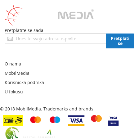
Pretplatite se sada
Prijavite
Pretplati
se
se
za
naš
newsletter:
O nama
MobilMedia
Korisnička podrška
U fokusu
© 2018 MobilMedia. Trademarks and brands