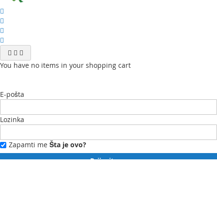
You have no items in your shopping cart
E-pošta
Lozinka
Zapamti me
Šta je ovo?
Prijavite se
Zaboravili ste lozinku?
Novi ste?
Registrujte se ovdje.
Moj profil
Moja lista želja