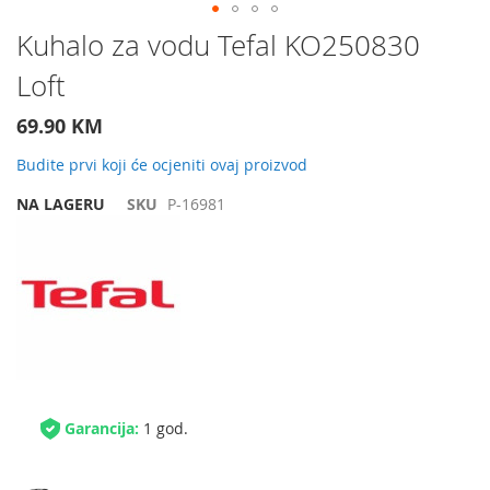
Preskočite
Kuhalo za vodu Tefal KO250830
na
Loft
početak
galerije
slika
69.90 KM
Budite prvi koji će ocjeniti ovaj proizvod
NA LAGERU
SKU
P-16981
Garancija:
1 god.