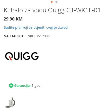
Preskočite
Kuhalo za vodu Quigg GT-WK1L-01
na
početak
29.90 KM
galerije
slika
Budite prvi koji će ocjeniti ovaj proizvod
NA LAGERU
SKU
P-12896
Garancija:
1 god.