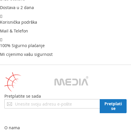
Dostava u 2 dana
Korisnička podrška
Mail & Telefon
100% Sigurno plaćanje
Mi cijenimo vašu sigurnost
Pretplatite se sada
Prijavite
Pretplati
se
se
za
naš
newsletter:
O nama