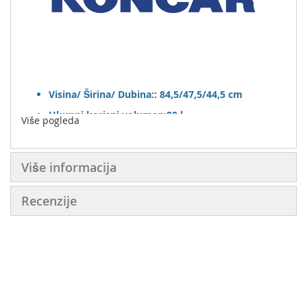
Visina/ Širina/ Dubina:: 84,5/47,5/44,5 cm
Ukupni korisni volumen:80 l
Više pogleda
Neto smještajni obujam volumen odjeljka za
svježe namirnice (5°C):68 l
Više informacija
Neto smještajni obujam volumen odjeljka za
zaleđene namirnice:12 l
Recenzije