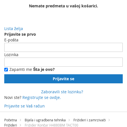
Nemate predmeta u vašoj košarici.
Lista želja
Prijavite se prvo
E-pošta
Lozinka
Zapamti me
Šta je ovo?
Prijavite se
Zaboravili ste lozinku?
Novi ste?
Registrujte se ovdje.
Prijavite se
Vaš račun
Preskočite
na
Početna
Bijela i ugradbena tehnika
Frižideri i zamrzivači
sadržaj
Frižideri
Frižider Končar H4880BM TACT00