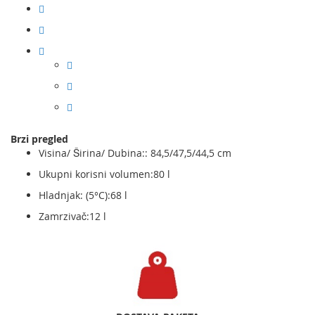
Brzi pregled
Visina/ Širina/ Dubina:: 84,5/47,5/44,5 cm
Ukupni korisni volumen:80 l
Hladnjak: (5°C):68 l
Zamrzivač:12 l