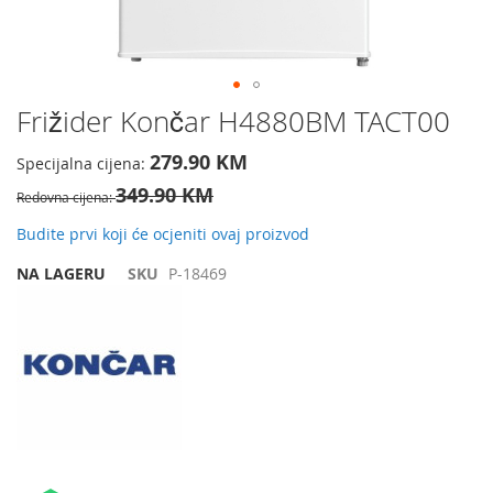
Preskočite
Frižider Končar H4880BM TACT00
na
početak
279.90 KM
Specijalna cijena
galerije
349.90 KM
slika
Redovna cijena
Budite prvi koji će ocjeniti ovaj proizvod
NA LAGERU
SKU
P-18469