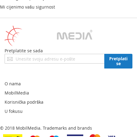
Mi cijenimo vašu sigurnost
Pretplatite se sada
Prijavite
Pretplati
se
se
za
naš
newsletter:
O nama
MobilMedia
Korisnička podrška
U fokusu
© 2018 MobilMedia. Trademarks and brands