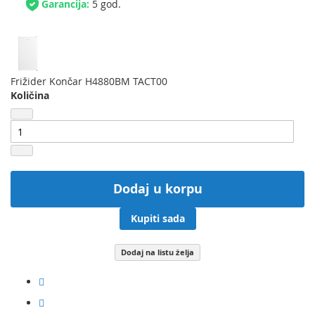
Garancija:
5 god.
Frižider Končar H4880BM TACT00
Količina
Dodaj u korpu
Kupiti sada
Dodaj na listu želja