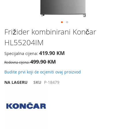
Preskočite
Frižider kombinirani Končar
na
HL55204IM
početak
galerije
slika
419.90 KM
Specijalna cijena
499.90 KM
Redovna cijena
Budite prvi koji će ocjeniti ovaj proizvod
NA LAGERU
SKU
P-18479