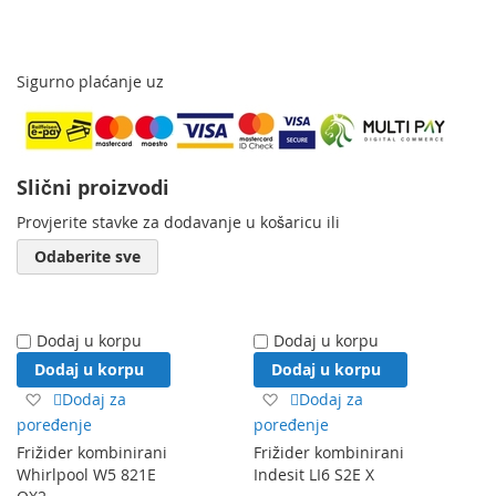
Sigurno plaćanje uz
Slični proizvodi
Provjerite stavke za dodavanje u košaricu ili
Odaberite sve
Dodaj u korpu
Dodaj u korpu
Dodaj u korpu
Dodaj u korpu
Dodaj
Dodaj
Dodaj za
Dodaj za
na
na
poređenje
poređenje
listu
listu
Frižider kombinirani
Frižider kombinirani
želja
želja
Whirlpool W5 821E
Indesit LI6 S2E X