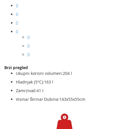
Brzi pregled
Ukupni korisni volumen:204 l
Hladnjak (5°C):163 l
Zamrzivač:41 l
Visina/ Širina/ Dubina:143x55x55cm