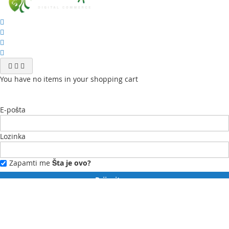
You have no items in your shopping cart
E-pošta
Lozinka
Zapamti me
Šta je ovo?
Prijavite se
Zaboravili ste lozinku?
Novi ste?
Registrujte se ovdje.
Moj profil