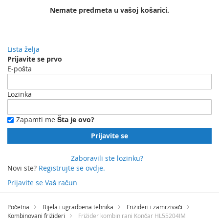
Nemate predmeta u vašoj košarici.
Lista želja
Prijavite se prvo
E-pošta
Lozinka
Zapamti me
Šta je ovo?
Prijavite se
Zaboravili ste lozinku?
Novi ste?
Registrujte se ovdje.
Prijavite se
Vaš račun
Preskočite
na
Početna
Bijela i ugradbena tehnika
Frižideri i zamrzivači
sadržaj
Kombinovani frižideri
Frižider kombinirani Končar HL55204IM