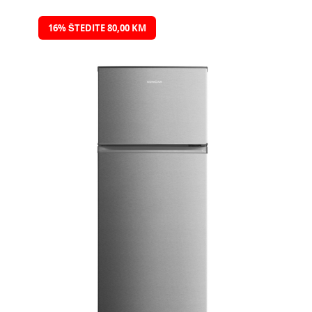
Preskočite
16% ŠTEDITE 80,00 KM
na
kraj
galerije
slika