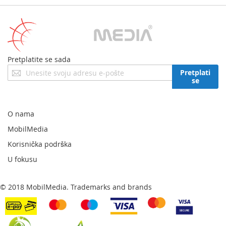
Pretplatite se sada
Prijavite
Pretplati
se
se
za
naš
newsletter:
O nama
MobilMedia
Korisnička podrška
U fokusu
© 2018 MobilMedia. Trademarks and brands