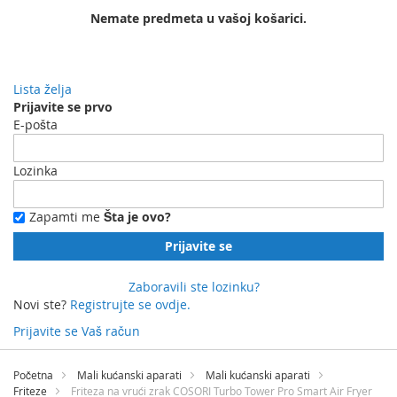
Nemate predmeta u vašoj košarici.
Lista želja
Prijavite se prvo
E-pošta
Lozinka
Zapamti me
Šta je ovo?
Prijavite se
Zaboravili ste lozinku?
Novi ste?
Registrujte se ovdje.
Prijavite se
Vaš račun
Preskočite
na
Početna
Mali kućanski aparati
Mali kućanski aparati
sadržaj
Friteze
Friteza na vrući zrak COSORI Turbo Tower Pro Smart Air Fryer