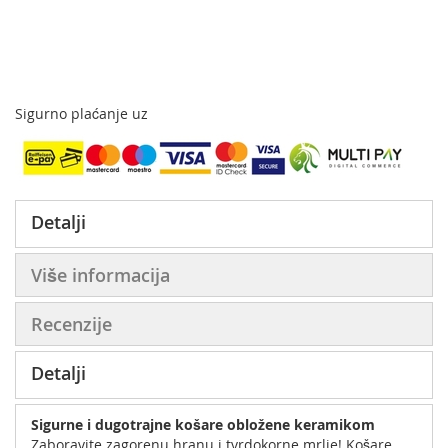
Sigurno plaćanje uz
Detalji
Više informacija
Recenzije
Detalji
Sigurne i dugotrajne košare obložene keramikom
Zaboravite zagorenu hranu i tvrdokorne mrlje! Košare