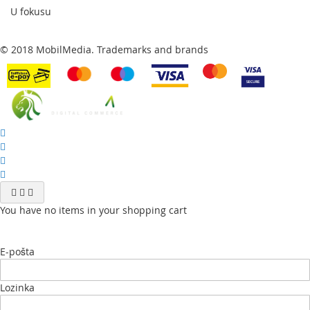
-Dual Blaze tehnologija
U fokusu
-Snaga: 2630W
-Kapacitet: 10,8L
© 2018 MobilMedia. Trademarks and brands
-Raspon temperature: 30°–230°C
-Dimenzije: 41.3 x 30 x 40.5 cm
-Težina: 9,6kg
You have no items in your shopping cart
E-pošta
Lozinka