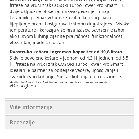
friteze na vrući zrak COSORI Turbo Tower Pro Smart – i
dvije uključene ploče za hrskavo pečenje – imaju
keramički premaz vrhunske kvalite koji sprječava
lijepljenje hrane i osigurava iznimnu dugotrajnost. Visoke
temperature i korozija više nisu izazov. Savršen je izbor
ako u svom kuhinji cijenite praktičnost, funkcionalnost i
elegantan, moderan dizajn!
Dvostruka košara i ogroman kapacitet od 10,8 litara
S dvije odvojene košare – jednom od 4,3 l i jednom od 6,5
l – friteza na vrući zrak COSORI Turbo Tower Pro Smart
idealan je partner za obiteljske večere, ugošćivanje ili
svakodnevno kuhanje. Sustav kuhanja na tri razine – s
dvije košare i rešetkom za pećnicu – omogućuje
Više pogleda
pripremu različitih jela istovremeno bez miješanja okusa.
Nema potrebe za odvojenim pripremama ako obitelj za
večeru želi različita jela, sve se može pripremiti
Više informacija
istovremeno u jednom uređaju.
Ušteda prostora, elegantan dizajn i pametna rješenja
Recenzije
Zahvaljujući sustavu naslaganih košara, ovaj je uređaj
odličan izbor za manje kuhinje ili domove u kojima je
svaki centimetar važan. Elegantan oblik savršeno se