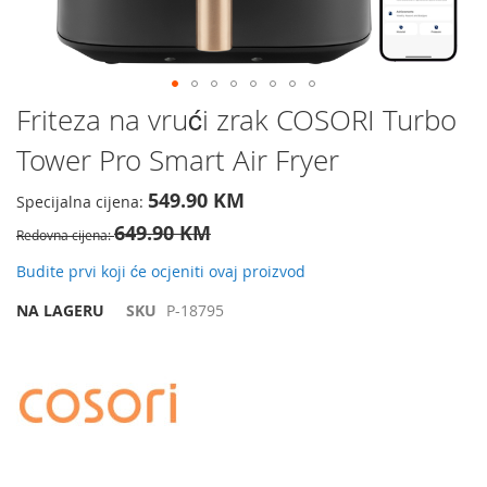
Preskočite
Friteza na vrući zrak COSORI Turbo
na
Tower Pro Smart Air Fryer
početak
galerije
slika
549.90 KM
Specijalna cijena
649.90 KM
Redovna cijena
Budite prvi koji će ocjeniti ovaj proizvod
NA LAGERU
SKU
P-18795