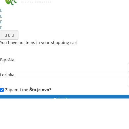
You have no items in your shopping cart
E-pošta
Lozinka
Zapamti me
Šta je ovo?
Prijavite se
Zaboravili ste lozinku?
Novi ste?
Registrujte se ovdje.
Moj profil