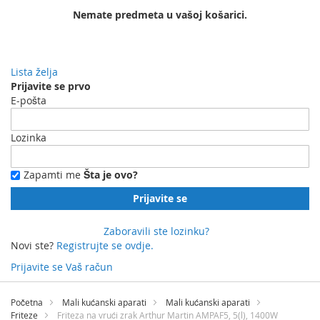
Nemate predmeta u vašoj košarici.
Lista želja
Prijavite se prvo
E-pošta
Lozinka
Zapamti me
Šta je ovo?
Prijavite se
Zaboravili ste lozinku?
Novi ste?
Registrujte se ovdje.
Prijavite se
Vaš račun
Preskočite
na
Početna
Mali kućanski aparati
Mali kućanski aparati
sadržaj
Friteze
Friteza na vrući zrak Arthur Martin AMPAF5, 5(l), 1400W