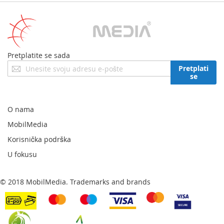
Pretplatite se sada
Prijavite
Pretplati
se
se
za
naš
newsletter:
O nama
MobilMedia
Korisnička podrška
U fokusu
© 2018 MobilMedia. Trademarks and brands