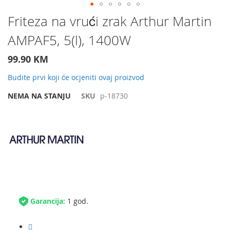
Preskočite
Friteza na vrući zrak Arthur Martin
na
AMPAF5, 5(l), 1400W
početak
galerije
slika
99.90 KM
Budite prvi koji će ocjeniti ovaj proizvod
NEMA NA STANJU
SKU
p-18730
Garancija:
1 god.