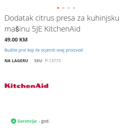
Preskočite
Dodatak citrus presa za kuhinjsku
na
mašinu 5JE KitchenAid
početak
galerije
slika
49.00 KM
Budite prvi koji će ocjeniti ovaj proizvod
NA LAGERU
SKU
P-13773
Garancija:
- god.