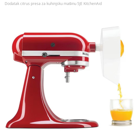
Dodatak citrus presa za kuhinjsku mašinu 5JE KitchenAid
Preskočite
na
kraj
galerije
slika