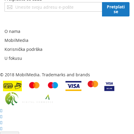
Prijavite
Pretplati
se
se
za
naš
newsletter:
O nama
MobilMedia
Korisnička podrška
U fokusu
© 2018 MobilMedia. Trademarks and brands