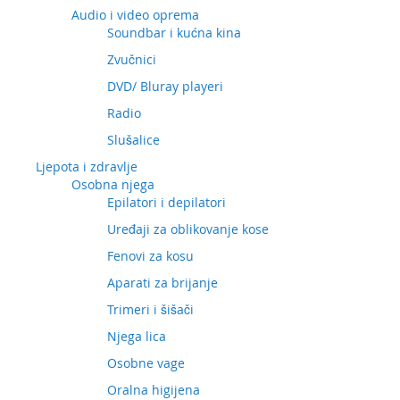
Audio i video oprema
Soundbar i kućna kina
Zvučnici
DVD/ Bluray playeri
Radio
Slušalice
Ljepota i zdravlje
Osobna njega
Epilatori i depilatori
Uređaji za oblikovanje kose
Fenovi za kosu
Aparati za brijanje
Trimeri i šišači
Njega lica
Osobne vage
Oralna higijena