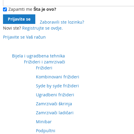
Zapamti me
Šta je ovo?
Prijavite se
Zaboravili ste lozinku?
Novi ste?
Registrujte se ovdje.
Prijavite se
Vaš račun
Preskočite
na
sadržaj
Bijela i ugradbena tehnika
Frižideri i zamrzivači
Frižideri
Kombinovani frižideri
Syde by syde frižideri
Ugradbeni frižideri
Zamrzivači škrinja
Zamrzivači ladičari
Minibar
Podpultni