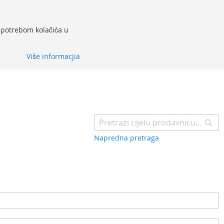
 upotrebom kolačića u
Više informacjia
Pr
Napredna pretraga