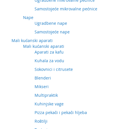
Ugradbene mikrovalne pećnice
Samostojeće mikrovalne pećnice
Nape
Ugradbene nape
Samostojeće nape
Mali kućanski aparati
Mali kućanski aparati
Aparati za kafu
Kuhala za vodu
Sokovnici i citrusete
Blenderi
Mikseri
Multipraktik
Kuhinjske vage
Pizza pekači i pekači hljeba
Roštilji