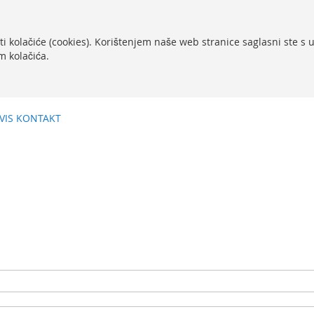
ti kolačiće (cookies). Korištenjem naše web stranice saglasni ste s
m kolačića.
VIS
KONTAKT