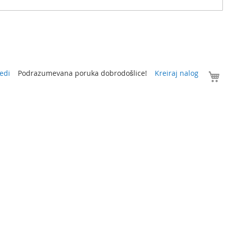
V
edi
Podrazumevana poruka dobrodošlice!
Kreiraj nalog