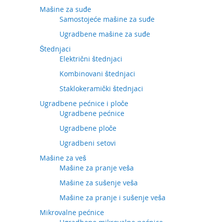
Mašine za suđe
Samostojeće mašine za suđe
Ugradbene mašine za suđe
Štednjaci
Električni štednjaci
Kombinovani štednjaci
Staklokeramički štednjaci
Ugradbene pećnice i ploče
Ugradbene pećnice
Ugradbene ploče
Ugradbeni setovi
Mašine za veš
Mašine za pranje veša
Mašine za sušenje veša
Mašine za pranje i sušenje veša
Mikrovalne pećnice