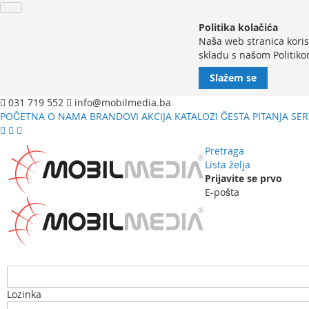
Politika kolačića
Naša web stranica koris
skladu s našom Politiko
Slažem se
031 719 552
info@mobilmedia.ba
POČETNA
O NAMA
BRANDOVI
AKCIJA
KATALOZI
ČESTA PITANJA
SER
Pretraga
Lista želja
Prijavite se prvo
E-pošta
Lozinka