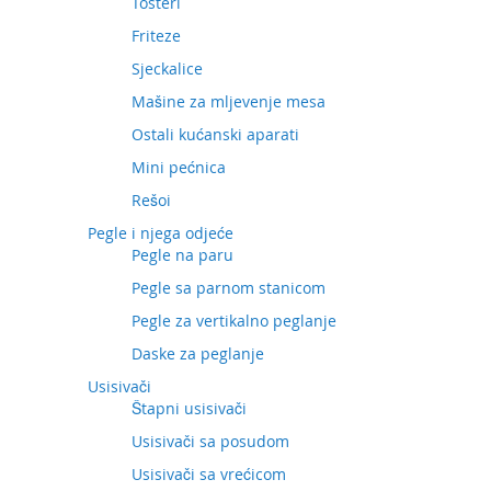
Tosteri
Friteze
Sjeckalice
Mašine za mljevenje mesa
Ostali kućanski aparati
Mini pećnica
Rešoi
Pegle i njega odjeće
Pegle na paru
Pegle sa parnom stanicom
Pegle za vertikalno peglanje
Daske za peglanje
Usisivači
Štapni usisivači
Usisivači sa posudom
Usisivači sa vrećicom