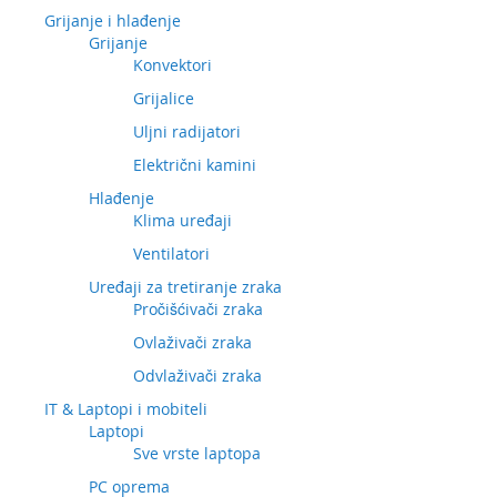
Grijanje i hlađenje
Grijanje
Konvektori
Grijalice
Uljni radijatori
Električni kamini
Hlađenje
Klima uređaji
Ventilatori
Uređaji za tretiranje zraka
Pročišćivači zraka
Ovlaživači zraka
Odvlaživači zraka
IT & Laptopi i mobiteli
Laptopi
Sve vrste laptopa
PC oprema