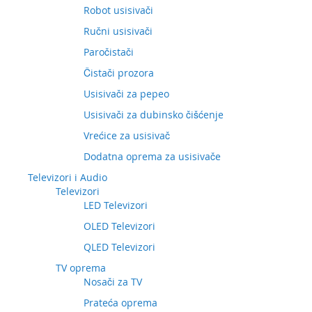
Robot usisivači
Ručni usisivači
Paročistači
Čistači prozora
Usisivači za pepeo
Usisivači za dubinsko čišćenje
Vrećice za usisivač
Dodatna oprema za usisivače
Televizori i Audio
Televizori
LED Televizori
OLED Televizori
QLED Televizori
TV oprema
Nosači za TV
Prateća oprema