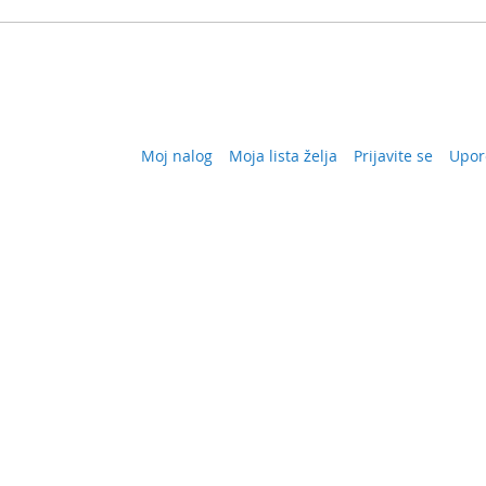
Moj nalog
Moja lista želja
Prijavite se
Upor