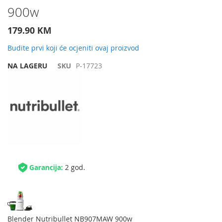
900w
početak
galerije
slika
179.90 KM
Budite prvi koji će ocjeniti ovaj proizvod
NA LAGERU
SKU
P-17723
Garancija:
2 god.
Blender Nutribullet NB907MAW 900w