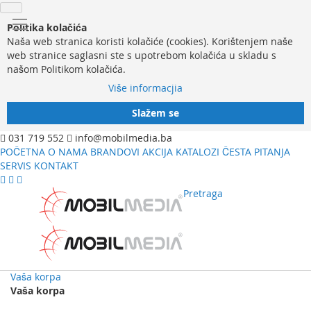
Politika kolačića
Naša web stranica koristi kolačiće (cookies). Korištenjem naše
web stranice saglasni ste s upotrebom kolačića u skladu s
našom Politikom kolačića.
Više informacjia
Slažem se
031 719 552
info@mobilmedia.ba
POČETNA
O NAMA
BRANDOVI
AKCIJA
KATALOZI
ČESTA PITANJA
SERVIS
KONTAKT
Pretraga
Vaša korpa
Vaša korpa