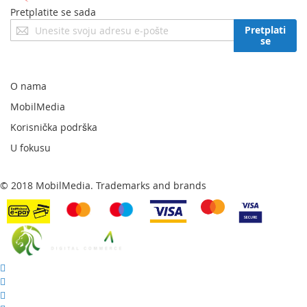
Pretplatite se sada
Prijavite
Pretplati
se
se
za
naš
newsletter:
O nama
MobilMedia
Korisnička podrška
U fokusu
© 2018 MobilMedia. Trademarks and brands