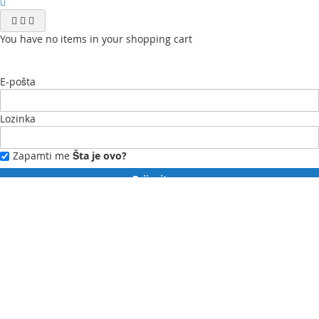
You have no items in your shopping cart
E-pošta
Lozinka
Zapamti me
Šta je ovo?
Prijavite se
Zaboravili ste lozinku?
Novi ste?
Registrujte se ovdje.
Moj profil
Moja lista želja
Moje narudžbe
Kontaktirajte nas
English