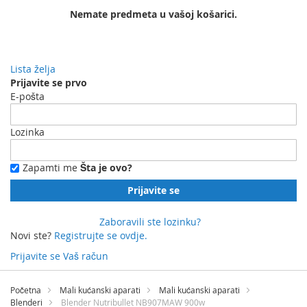
Nemate predmeta u vašoj košarici.
Lista želja
Prijavite se prvo
E-pošta
Lozinka
Zapamti me
Šta je ovo?
Prijavite se
Zaboravili ste lozinku?
Novi ste?
Registrujte se ovdje.
Prijavite se
Vaš račun
Preskočite
na
Početna
Mali kućanski aparati
Mali kućanski aparati
sadržaj
Blenderi
Blender Nutribullet NB907MAW 900w