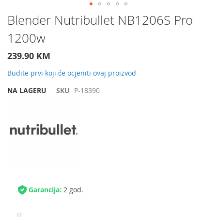
Preskočite
Blender Nutribullet NB1206S Pro
na
1200w
početak
galerije
slika
239.90 KM
Budite prvi koji će ocjeniti ovaj proizvod
NA LAGERU
SKU
P-18390
Garancija:
2 god.