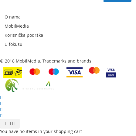
za
naš
newsletter:
O nama
MobilMedia
Korisnička podrška
U fokusu
© 2018 MobilMedia. Trademarks and brands
You have no items in your shopping cart