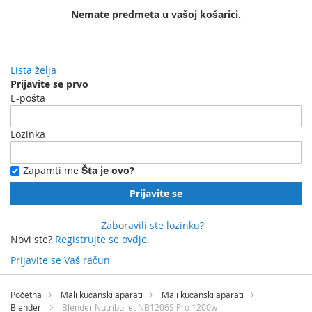
Nemate predmeta u vašoj košarici.
Lista želja
Prijavite se prvo
E-pošta
Lozinka
Zapamti me
Šta je ovo?
Prijavite se
Zaboravili ste lozinku?
Novi ste?
Registrujte se ovdje.
Prijavite se
Vaš račun
Preskočite
na
Početna
Mali kućanski aparati
Mali kućanski aparati
sadržaj
Blenderi
Blender Nutribullet NB1206S Pro 1200w