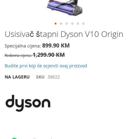
Preskočite
Usisivač štapni Dyson V10 Origin
na
početak
899.90 KM
Specijalna cijena
galerije
1,299.90 KM
slika
Redovna cijena
Budite prvi koji će ocjeniti ovaj proizvod
NA LAGERU
SKU
38622