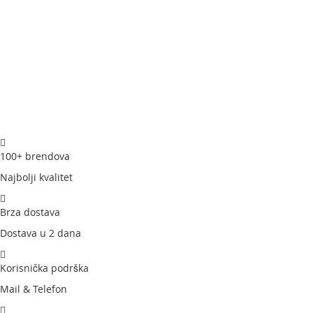
uredno spremanje pribora. Na taj je način uvijek pri ruci.
Pokreće ga Dysonov digitalni motor V10
Naš revolucionarni digitalni motor okreće se brzinom od
125 000 okretaja u minuti, stvarajući veću usisnu snagu.
Konzistentno visoke performanse
Sa svojom sedmoćelijskom nikal-kobalt-aluminijskom
baterijom, svako mjesto u vašem domu može se očistiti u
jednom ciklusu čišćenja.
100+ brendova
14 ciklona
Najbolji kvalitet
Četrnaest ciklona generira centrifugalne sile veće od 79
000 G. To prenosi mikroskopski male čestice - poput
Brza dostava
peludi ili bakterija - u spremnik za prašinu.
Dostava u 2 dana
Visoko učinkovita filtracija cijelog sustava
Potpuno zatvoreni sustav filtriranja uklanja 99,97%
Korisnička podrška
čestica veličine samo 0,3 mikrometra, čime se osigurava
čišći zrak.⁴
Mail & Telefon
Poboljšana akustika