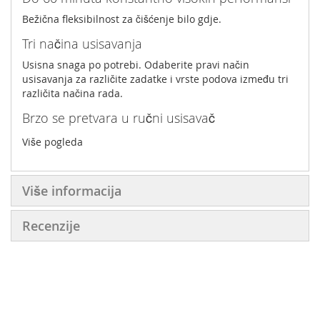
Bežična fleksibilnost za čišćenje bilo gdje.
Tri načina usisavanja
Usisna snaga po potrebi. Odaberite pravi način
usisavanja za različite zadatke i vrste podova između tri
različita načina rada.
Brzo se pretvara u ručni usisavač
Može se pretvoriti u ručni usisavač samo jednim klikom -
Više pogleda
i natrag jednako brzo.
Mehanizam za precizno higijensko pražnjenje
Više informacija
spremnika
Zahvaljujući preciznom mehanizmu za pražnjenje
Recenzije
spremnika, usisana prašina i prljavština uklanjaju se iz
spremnika samo jednim pokretom ruke - bez da morate
doći u kontakt s njim.
Zidni nosač s funkcijom punjenja
Usisavač Dyson Cyclone V10™ jednostavno se objesi na
zidni nosač s funkcijom punjenja za punjenje baterije i