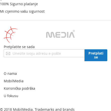
100% Sigurno plaćanje
Apsorbira vibracije i prigušuje buku, čime se smanjuje
razina buke.
Mi cijenimo vašu sigurnost
Optimizirani raspored
Motor, spremnik i ciklon su raspoređeni na način da se
zrak usisava u ciklone u ravnoj liniji – to stvara veliku
usisnu silu.
Pretplatite se sada
Prijavite
Pretplati
se
se
za
naš
newsletter:
O nama
MobilMedia
Korisnička podrška
U fokusu
© 2018 MobilMedia. Trademarks and brands