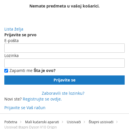
Nemate predmeta u vašoj košarici.
Lista želja
Prijavite se prvo
E-pošta
Lozinka
Zapamti me
Šta je ovo?
Prijavite se
Zaboravili ste lozinku?
Novi ste?
Registrujte se ovdje.
Prijavite se
Vaš račun
Preskočite
na
Početna
Mali kućanski aparati
Usisivači
Štapni usisivači
sadržaj
Usisivač štapni Dyson V10 Origin