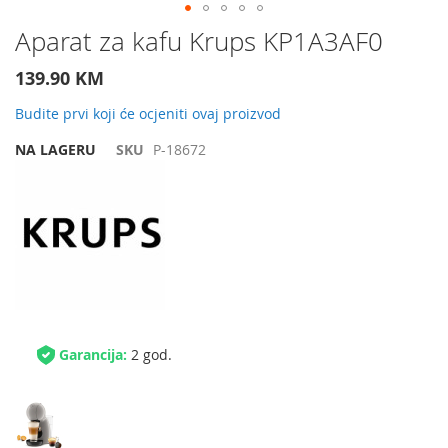
Preskočite
Aparat za kafu Krups KP1A3AF0
na
početak
139.90 KM
galerije
slika
Budite prvi koji će ocjeniti ovaj proizvod
NA LAGERU
SKU
P-18672
Garancija:
2 god.