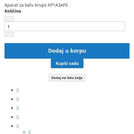
Aparat za kafu Krups KP1A3AF0
Količina
Dodaj u korpu
Kupiti sada
Dodaj na listu želja