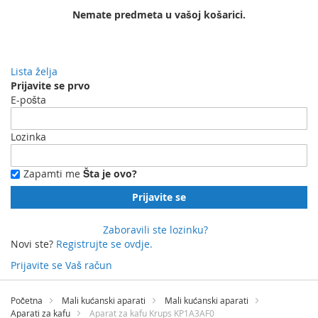
Nemate predmeta u vašoj košarici.
Lista želja
Prijavite se prvo
E-pošta
Lozinka
Zapamti me
Šta je ovo?
Prijavite se
Zaboravili ste lozinku?
Novi ste?
Registrujte se ovdje.
Prijavite se
Vaš račun
Preskočite
na
Početna
Mali kućanski aparati
Mali kućanski aparati
sadržaj
Aparati za kafu
Aparat za kafu Krups KP1A3AF0