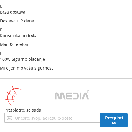
Brza dostava
Dostava u 2 dana
Korisnička podrška
Mail & Telefon
100% Sigurno plaćanje
Mi cijenimo vašu sigurnost
Pretplatite se sada
Prijavite
Pretplati
se
se
za