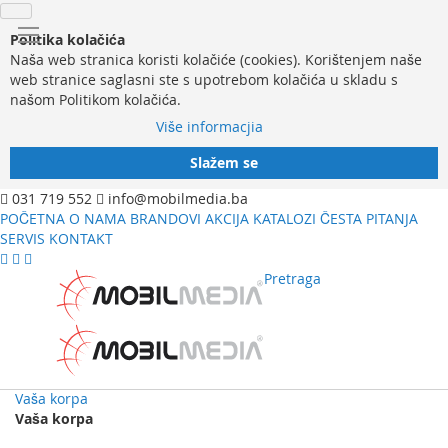
Politika kolačića
Naša web stranica koristi kolačiće (cookies). Korištenjem naše
web stranice saglasni ste s upotrebom kolačića u skladu s
našom Politikom kolačića.
Više informacjia
Slažem se
031 719 552
info@mobilmedia.ba
POČETNA
O NAMA
BRANDOVI
AKCIJA
KATALOZI
ČESTA PITANJA
SERVIS
KONTAKT
Pretraga
Vaša korpa
Vaša korpa