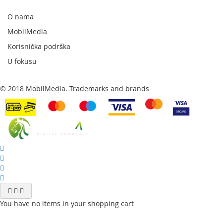
naš
newsletter:
O nama
MobilMedia
Korisnička podrška
U fokusu
© 2018 MobilMedia. Trademarks and brands
You have no items in your shopping cart