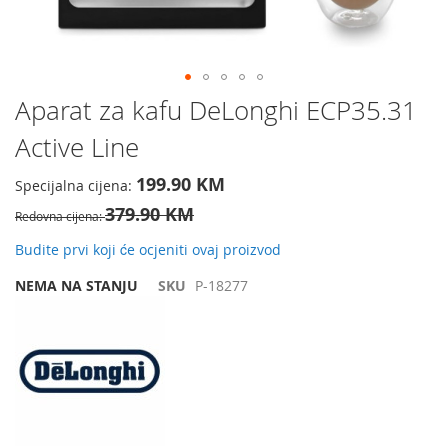
Preskočite
Aparat za kafu DeLonghi ECP35.31
na
Active Line
početak
galerije
slika
199.90 KM
Specijalna cijena
379.90 KM
Redovna cijena
Budite prvi koji će ocjeniti ovaj proizvod
NEMA NA STANJU
SKU
P-18277