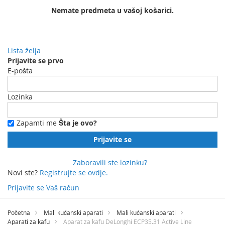
Nemate predmeta u vašoj košarici.
Lista želja
Prijavite se prvo
E-pošta
Lozinka
Zapamti me
Šta je ovo?
Prijavite se
Zaboravili ste lozinku?
Novi ste?
Registrujte se ovdje.
Prijavite se
Vaš račun
Preskočite
na
Početna
Mali kućanski aparati
Mali kućanski aparati
sadržaj
Aparati za kafu
Aparat za kafu DeLonghi ECP35.31 Active Line