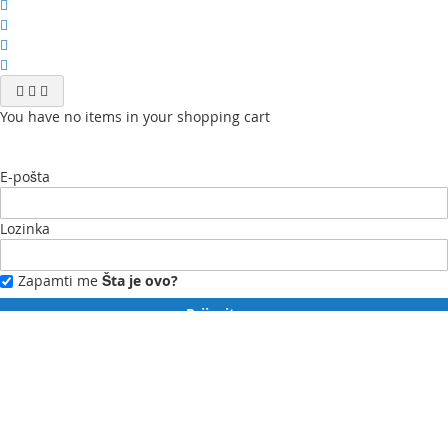
You have no items in your shopping cart
E-pošta
Lozinka
Zapamti me
Šta je ovo?
Prijavite se
Zaboravili ste lozinku?
Novi ste?
Registrujte se ovdje.
Moj profil
Moja lista želja