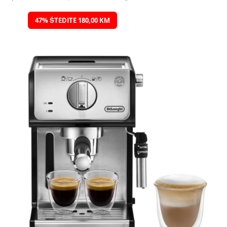
Preskočite
47% ŠTEDITE 180,00 KM
na
kraj
galerije
slika