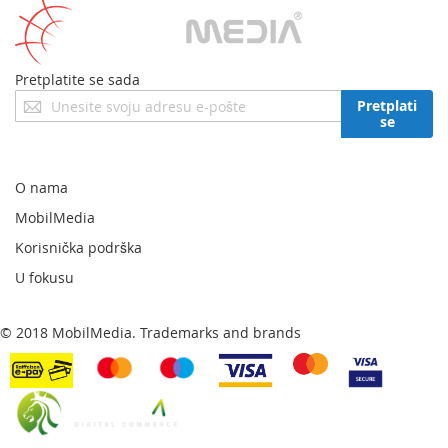
Pretplatite se sada
Prijavite
Pretplati
se
se
za
naš
newsletter:
O nama
MobilMedia
Korisnička podrška
U fokusu
© 2018 MobilMedia. Trademarks and brands