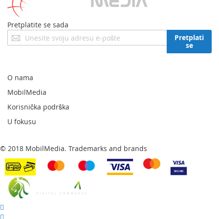
Pretplatite se sada
Prijavite
Pretplati
se
se
za
naš
newsletter:
O nama
MobilMedia
Korisnička podrška
U fokusu
© 2018 MobilMedia. Trademarks and brands