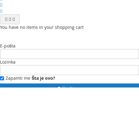
You have no items in your shopping cart
E-pošta
Lozinka
Zapamti me
Šta je ovo?
Prijavite se
Zaboravili ste lozinku?
Novi ste?
Registrujte se ovdje.
Moj profil
Moja lista želja
Moje narudžbe
Kontaktirajte nas