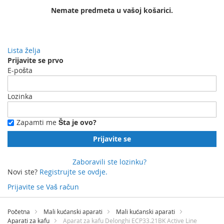
Nemate predmeta u vašoj košarici.
Lista želja
Prijavite se prvo
E-pošta
Lozinka
Zapamti me
Šta je ovo?
Prijavite se
Zaboravili ste lozinku?
Novi ste?
Registrujte se ovdje.
Prijavite se
Vaš račun
Preskočite
na
Početna
Mali kućanski aparati
Mali kućanski aparati
sadržaj
Aparati za kafu
Aparat za kafu Delonghi ECP33.21BK Active Line