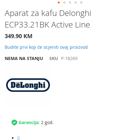
Preskočite
Aparat za kafu Delonghi
na
ECP33.21BK Active Line
početak
galerije
slika
349.90 KM
Budite prvi koji će ocjeniti ovaj proizvod
NEMA NA STANJU
SKU
P-18269
Garancija:
2 god.