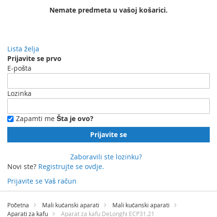
Nemate predmeta u vašoj košarici.
Lista želja
Prijavite se prvo
E-pošta
Lozinka
Zapamti me
Šta je ovo?
Prijavite se
Zaboravili ste lozinku?
Novi ste?
Registrujte se ovdje.
Prijavite se
Vaš račun
Preskočite
na
Početna
Mali kućanski aparati
Mali kućanski aparati
sadržaj
Aparati za kafu
Aparat za kafu DeLonghi ECP31.21