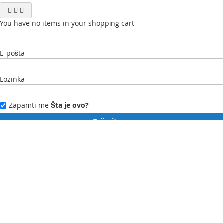
You have no items in your shopping cart
E-pošta
Lozinka
Zapamti me
Šta je ovo?
Prijavite se
Zaboravili ste lozinku?
Novi ste?
Registrujte se ovdje.
Moj profil
Moja lista želja
Moje narudžbe
Kontaktirajte nas
English