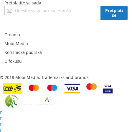
Pretplatite se sada
Prijavite
Pretplati
se
se
za
naš
newsletter:
O nama
MobilMedia
Korisnička podrška
U fokusu
© 2018 MobilMedia. Trademarks and brands