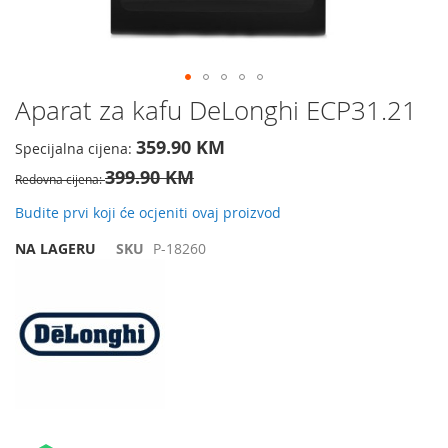
Preskočite
Aparat za kafu DeLonghi ECP31.21
na
početak
359.90 KM
Specijalna cijena
galerije
399.90 KM
slika
Redovna cijena
Budite prvi koji će ocjeniti ovaj proizvod
NA LAGERU
SKU
P-18260