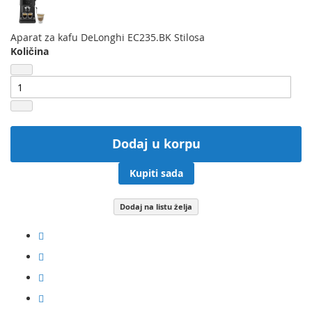
Aparat za kafu DeLonghi EC235.BK Stilosa
Količina
Dodaj u korpu
Kupiti sada
Dodaj na listu želja