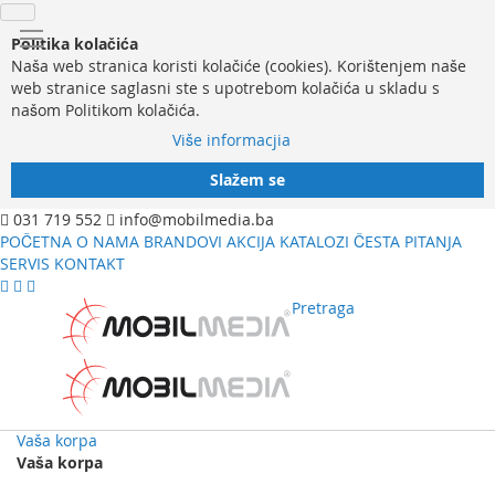
Politika kolačića
Naša web stranica koristi kolačiće (cookies). Korištenjem naše
web stranice saglasni ste s upotrebom kolačića u skladu s
našom Politikom kolačića.
Više informacjia
Slažem se
031 719 552
info@mobilmedia.ba
POČETNA
O NAMA
BRANDOVI
AKCIJA
KATALOZI
ČESTA PITANJA
SERVIS
KONTAKT
Pretraga
Vaša korpa
Vaša korpa