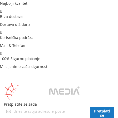
Najbolji kvalitet
Brza dostava
Dostava u 2 dana
Korisnička podrška
Mail & Telefon
100% Sigurno plaćanje
Mi cijenimo vašu sigurnost
Pretplatite se sada
Prijavite
Pretplati
se
se