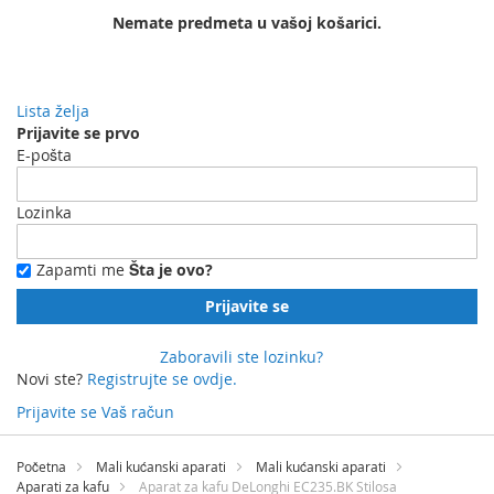
Nemate predmeta u vašoj košarici.
Lista želja
Prijavite se prvo
E-pošta
Lozinka
Zapamti me
Šta je ovo?
Prijavite se
Zaboravili ste lozinku?
Novi ste?
Registrujte se ovdje.
Prijavite se
Vaš račun
Preskočite
na
Početna
Mali kućanski aparati
Mali kućanski aparati
sadržaj
Aparati za kafu
Aparat za kafu DeLonghi EC235.BK Stilosa