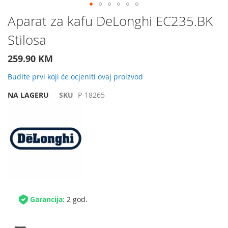
Preskočite
Aparat za kafu DeLonghi EC235.BK
na
Stilosa
početak
galerije
slika
259.90 KM
Budite prvi koji će ocjeniti ovaj proizvod
NA LAGERU
SKU
P-18265
Garancija:
2 god.