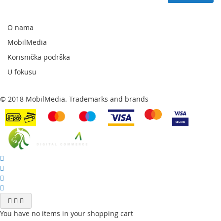
za
naš
newsletter:
O nama
MobilMedia
Korisnička podrška
U fokusu
© 2018 MobilMedia. Trademarks and brands
You have no items in your shopping cart