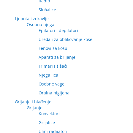
Radio
Slušalice
Ljepota i zdravlje
Osobna njega
Epilatori i depilatori
Uređaji za oblikovanje kose
Fenovi za kosu
Aparati za brijanje
Trimeri i šišači
Njega lica
Osobne vage
Oralna higijena
Grijanje i hlađenje
Grijanje
Konvektori
Grijalice
Uljni radijatori