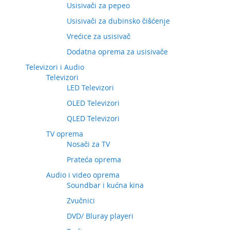
Usisivači za pepeo
Usisivači za dubinsko čišćenje
Vrećice za usisivač
Dodatna oprema za usisivače
Televizori i Audio
Televizori
LED Televizori
OLED Televizori
QLED Televizori
TV oprema
Nosači za TV
Prateća oprema
Audio i video oprema
Soundbar i kućna kina
Zvučnici
DVD/ Bluray playeri