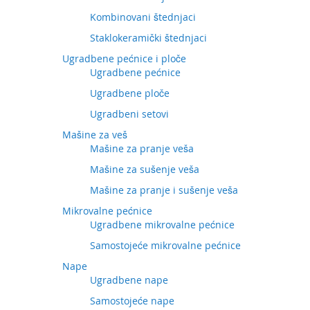
Kombinovani štednjaci
Staklokeramički štednjaci
Ugradbene pećnice i ploče
Ugradbene pećnice
Ugradbene ploče
Ugradbeni setovi
Mašine za veš
Mašine za pranje veša
Mašine za sušenje veša
Mašine za pranje i sušenje veša
Mikrovalne pećnice
Ugradbene mikrovalne pećnice
Samostojeće mikrovalne pećnice
Nape
Ugradbene nape
Samostojeće nape