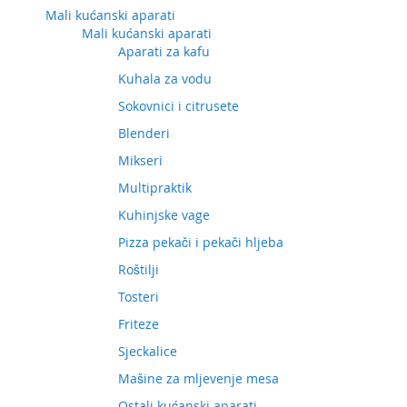
Mali kućanski aparati
Mali kućanski aparati
Aparati za kafu
Kuhala za vodu
Sokovnici i citrusete
Blenderi
Mikseri
Multipraktik
Kuhinjske vage
Pizza pekači i pekači hljeba
Roštilji
Tosteri
Friteze
Sjeckalice
Mašine za mljevenje mesa
Ostali kućanski aparati