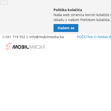
Politika kolačića
Naša web stranica koristi kolačiće
skladu s našom Politikom kolačića.
Slažem se
031 719 552
info@mobilmedia.ba
POČETNA
O NAMA