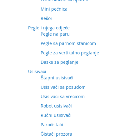
Mini pećnica
Rešoi
Pegle i njega odjeće
Pegle na paru
Pegle sa parnom stanicom
Pegle za vertikalno peglanje
Daske za peglanje
Usisivači
Štapni usisivači
Usisivači sa posudom
Usisivači sa vrećicom
Robot usisivači
Ručni usisivači
Paročistači
Čistači prozora