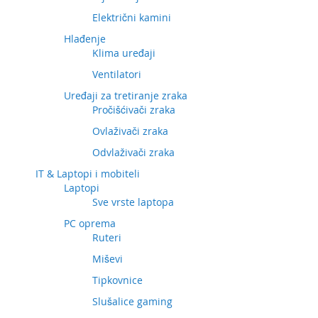
Električni kamini
Hlađenje
Klima uređaji
Ventilatori
Uređaji za tretiranje zraka
Pročišćivači zraka
Ovlaživači zraka
Odvlaživači zraka
IT & Laptopi i mobiteli
Laptopi
Sve vrste laptopa
PC oprema
Ruteri
Miševi
Tipkovnice
Slušalice gaming