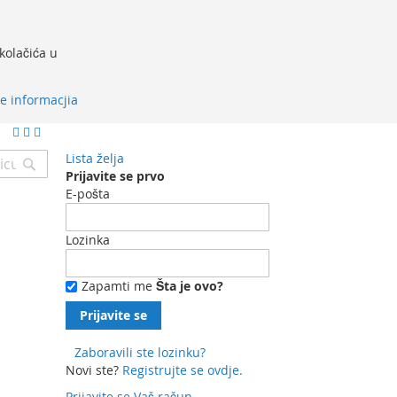
kolačića u
še informacjia
Lista želja
Pretraga
Prijavite se prvo
E-pošta
Lozinka
Zapamti me
Šta je ovo?
Prijavite se
Zaboravili ste lozinku?
Novi ste?
Registrujte se ovdje.
Prijavite se
Vaš račun