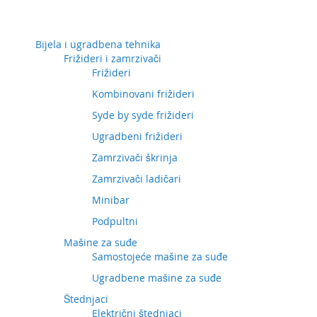
Preskočite
Bijela i ugradbena tehnika
na
Frižideri i zamrzivači
sadržaj
Frižideri
Kombinovani frižideri
Syde by syde frižideri
Ugradbeni frižideri
Zamrzivači škrinja
Zamrzivači ladičari
Minibar
Podpultni
Mašine za suđe
Samostojeće mašine za suđe
Ugradbene mašine za suđe
Štednjaci
Električni štednjaci