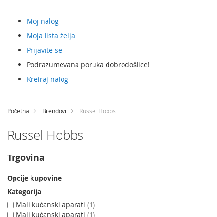
Moj nalog
Moja lista želja
Prijavite se
Podrazumevana poruka dobrodošlice!
Kreiraj nalog
Preskočite
na
Početna
Brendovi
Russel Hobbs
sadržaj
Russel Hobbs
Trgovina
Opcije kupovine
Kategorija
Mali kućanski aparati
1
Mali kućanski aparati
1