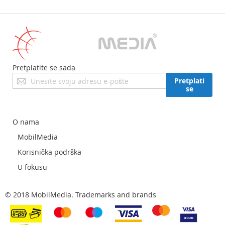
Pretplatite se sada
Prijavite
Pretplati
se
se
za
naš
newsletter:
O nama
MobilMedia
Korisnička podrška
U fokusu
© 2018 MobilMedia. Trademarks and brands