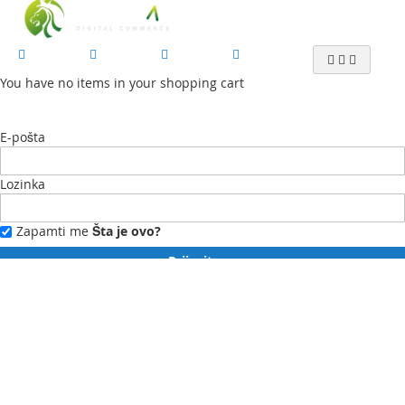
You have no items in your shopping cart
E-pošta
Lozinka
Zapamti me
Šta je ovo?
Prijavite se
Zaboravili ste lozinku?
Novi ste?
Registrujte se ovdje.
Moj profil
Moja lista želja
Moje narudžbe
Kontaktirajte nas