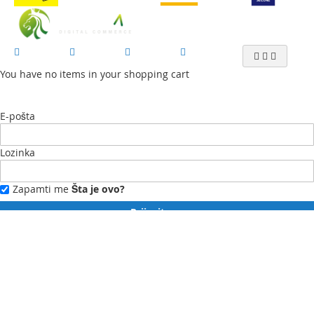
You have no items in your shopping cart
E-pošta
Lozinka
Zapamti me
Šta je ovo?
Prijavite se
Zaboravili ste lozinku?
Novi ste?
Registrujte se ovdje.
Moj profil
Moja lista želja
Moje narudžbe