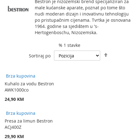
Bestron je nizozemski brend specijaliziran za
male kućanske aparate, poznat po tome što
nudi moderan dizajn i inovativnu tehnologiju
po pristupačnim cijenama. Tvrtka je osnovana
1964. godine sa sjedištem u 's-
Hertogenboschu, Nizozemska.
% 1 stavke
Podesite
Sortiraj po
spuštanje
smjera
Brza kupovina
Kuhalo za vodu Bestron
AWK1000co
24,90 KM
Brza kupovina
Presa za limun Bestron
ACJ400Z
29,90 KM