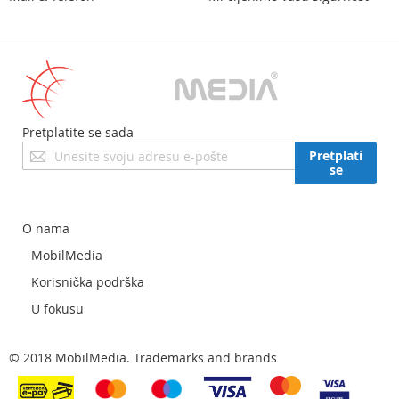
Pretplatite se sada
Prijavite
Pretplati
se
se
za
naš
newsletter:
O nama
MobilMedia
Korisnička podrška
U fokusu
© 2018 MobilMedia. Trademarks and brands