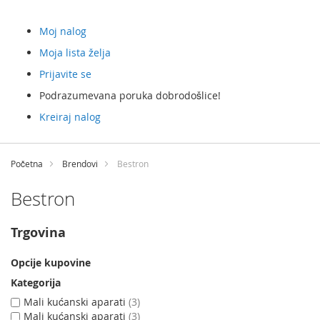
Moj nalog
Moja lista želja
Prijavite se
Podrazumevana poruka dobrodošlice!
Kreiraj nalog
Preskočite
na
Početna
Brendovi
Bestron
sadržaj
Bestron
Trgovina
Opcije kupovine
Kategorija
Mali kućanski aparati
3
Mali kućanski aparati
3